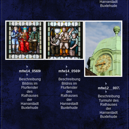
Hansestadt
Buxtehude
mfw14_056901
mfw14_056900
Beschreibung:
Beschreibung:
Bildnis im
Bildnis im
Flurfenster
Flurfenster
mfw12__007202
des
des
Rathauses
Rathauses
Beschreibung:
der
der
Turmuhr des
Hansestadt
Hansestadt
Rathauses
Buxtehude
Buxtehude
der
Hansestadt
Buxtehude