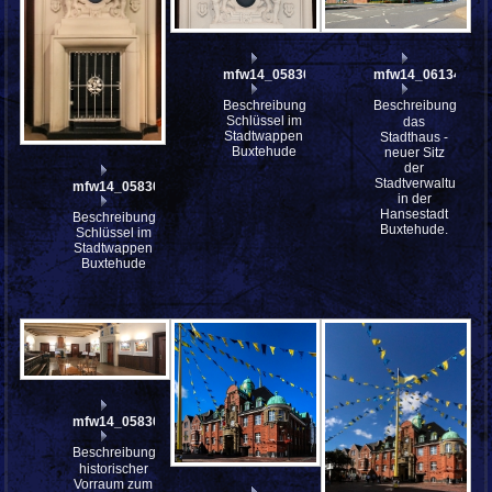
mfw14_058309
mfw14_061344
Beschreibung:
Beschreibung:
Schlüssel im
das
Stadtwappen
Stadthaus -
Buxtehude
neuer Sitz
der
Stadtverwaltung
mfw14_058308
in der
Hansestadt
Beschreibung:
Buxtehude.
Schlüssel im
Stadtwappen
Buxtehude
mfw14_058306st
Beschreibung:
historischer
Vorraum zum