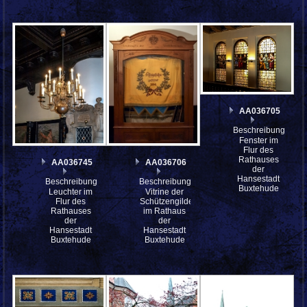
AA036705
Beschreibung:
Fenster im
Flur des
Rathauses
AA036745
AA036706
der
Hansestadt
Beschreibung:
Beschreibung:
Buxtehude
Leuchter im
Vitrine der
Flur des
Schützengilde
Rathauses
im Rathaus
der
der
Hansestadt
Hansestadt
Buxtehude
Buxtehude