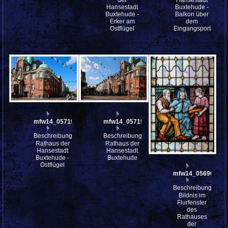
der
Hansestadt
Hansestadt
Buxtehude -
Buxtehude -
Balkon über
Erker am
dem
Ostflügel
Eingangsportal
mfw14_057199
mfw14_057198
Beschreibung:
Beschreibung:
Rathaus der
Rathaus der
Hansestadt
Hansestadt
Buxtehude -
Buxtehude
Ostflügel
mfw14_056902
Beschreibung:
Bildnis im
Flurfenster
des
Rathauses
der