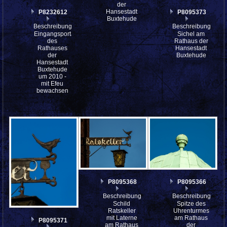
der
Hansestadt
P8232612
P8095373
Buxtehude
Beschreibung:
Beschreibung:
Eingangsportal
Sichel am
des
Rathaus der
Rathauses
Hansestadt
der
Buxtehude
Hansestadt
Buxtehude
um 2010 -
mit Efeu
bewachsen
P8095368
P8095366
Beschreibung:
Beschreibung:
Schild
Spitze des
Ratskeller
Uhrenturmes
mit Laterne
am Rathaus
P8095371
am Rathaus
der