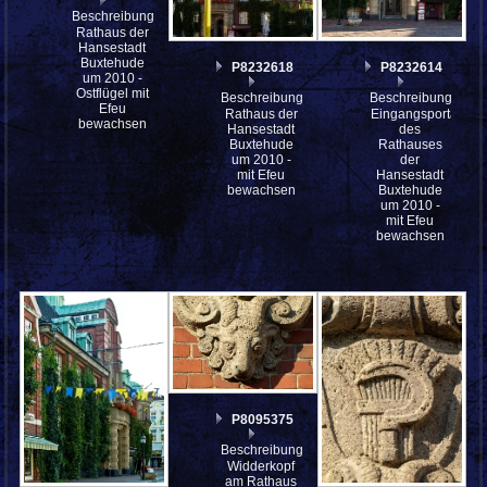
Beschreibung:
Rathaus der
Hansestadt
Buxtehude
P8232618
P8232614
um 2010 -
Ostflügel mit
Beschreibung:
Beschreibung:
Efeu
Rathaus der
Eingangsportal
bewachsen
Hansestadt
des
Buxtehude
Rathauses
um 2010 -
der
mit Efeu
Hansestadt
bewachsen
Buxtehude
um 2010 -
mit Efeu
bewachsen
P8095375
Beschreibung:
Widderkopf
am Rathaus