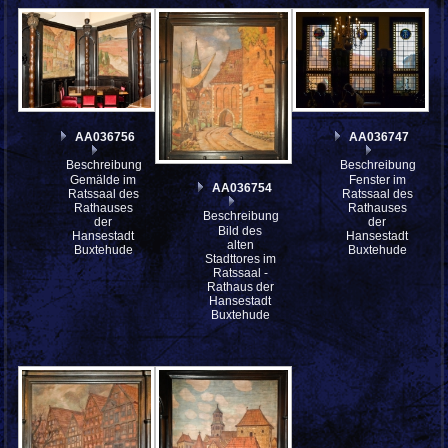
AA036756
AA036747
Beschreibung:
Beschreibung:
Gemälde im
Fenster im
AA036754
Ratssaal des
Ratssaal des
Rathauses
Rathauses
Beschreibung:
der
der
Bild des
Hansestadt
Hansestadt
alten
Buxtehude
Buxtehude
Stadttores im
Ratssaal -
Rathaus der
Hansestadt
Buxtehude