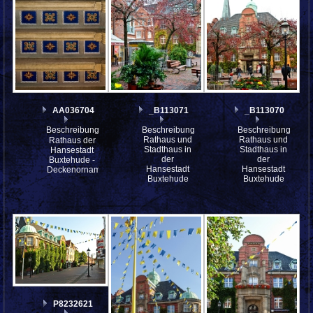
AA036704
_B113071
_B113070
Beschreibung:
Beschreibung:
Beschreibung:
Rathaus und
Rathaus und
Rathaus der
Stadthaus in
Stadthaus in
Hansestadt
der
der
Buxtehude -
Hansestadt
Hansestadt
Deckenornamente
Buxtehude
Buxtehude
P8232621