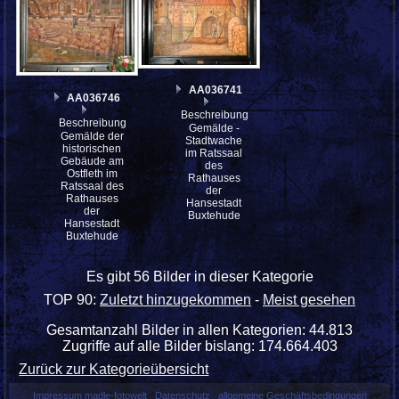
AA036741
AA036746
Beschreibung:
Beschreibung:
Gemälde -
Gemälde der
Stadtwache
historischen
im Ratssaal
Gebäude am
des
Ostfleth im
Rathauses
Ratssaal des
der
Rathauses
Hansestadt
der
Buxtehude
Hansestadt
Buxtehude
Es gibt 56 Bilder in dieser Kategorie
TOP 90:
Zuletzt hinzugekommen
-
Meist gesehen
Gesamtanzahl Bilder in allen Kategorien: 44.813
Zugriffe auf alle Bilder bislang: 174.664.403
Zurück zur Kategorieübersicht
Impressum madle-fotowelt
Datenschutz
allgemeine Geschäftsbedingungen