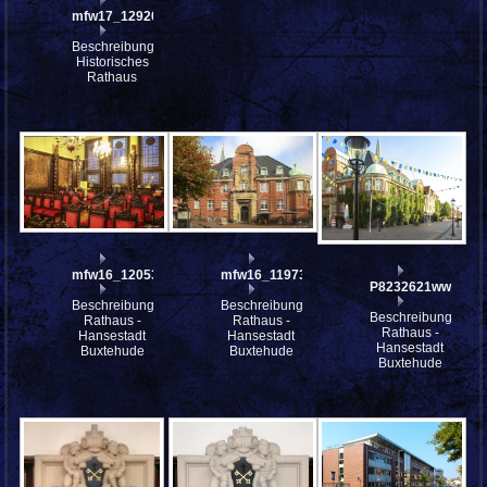
mfw17_129204
Beschreibung:
Historisches
Rathaus
mfw16_120534ww
mfw16_119732ww
P8232621ww
Beschreibung:
Beschreibung:
Beschreibung:
Rathaus -
Rathaus -
Rathaus -
Hansestadt
Hansestadt
Hansestadt
Buxtehude
Buxtehude
Buxtehude