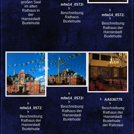
großen Saal
mfw14_057202st
im alten
Rathaus in
Beschreibung:
der
mfw14_057228st
Rathaus
Hansestadt
Buxtehude
Buxtehude
Beschreibung:
Rathaus der
Hansestadt
Buxtehude
mfw14_057206st
AA036779
Beschreibung:
Beschreibung:
mfw14_057215st
Rathaus der
Rathaus der
Hansestadt
Beschreibung:
Hansestadt
Buxtehude
Rathaus der
Buxtehude -
Hansestadt
der Ratssaal
Buxtehude