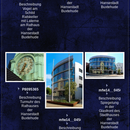
der
Hansestadt
Beschreibung:
Hansestadt
Buxtehude
Vogel am
Buxtehude
Schild
Ratskeller
mit Laterne
am Rathaus
der
Hansestadt
Buxtehude
P8095365
mfw14__045634
Beschreibung:
Beschreibung:
Turmuhr des
Spiegelung
Rathauses
in der
der
Glasfront des
Hansestadt
Stadthauses
Buxtehude
der
mfw14__045635
Hansestadt
Buxtehude
Beschreibung: