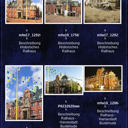
mfw17_129200
mfw19_175671
mfw17_129214_IP
Beschreibung:
Beschreibung:
Beschreibung:
Historisches
Historisches
Historisches
Rathaus
Rathaus
Rathaus
mfw16_120649ww
P8232620ww
Beschreibung:
Beschreibung:
Rathaus -
Rathaus -
Hansestadt
Hansestadt
Buxtehude
Buxtehude