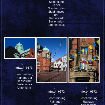
Spiegelung
in der
Glasfront des
Stadthauses
der
Hansestadt
Buxtehude -
Fahnenmasten
mfw14_057321
Beschreibung:
Rathaus der
Hansestadt
Buxtehude -
Uhrenturm
mfw14_057230
mfw14_057220
Beschreibung:
Beschreibung:
Rathaus in
Rathaus