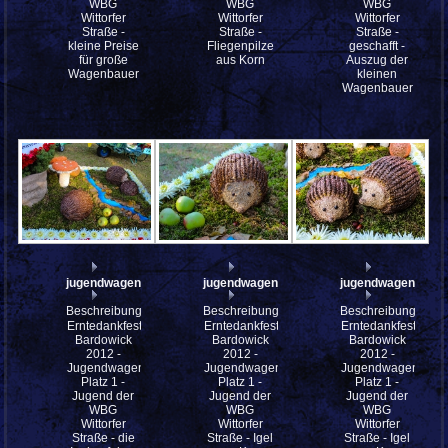
WBG
WBG
WBG
Wittorfer
Wittorfer
Wittorfer
Straße -
Straße -
Straße -
kleine Preise
Fliegenpilze
geschafft -
für große
aus Korn
Auszug der
Wagenbauer
kleinen
Wagenbauer
jugendwagen_2012_p1_mfw12__008381
jugendwagen_2012_p1_mfw12__008379
jugendwagen_201
Beschreibung:
Beschreibung:
Beschreibung:
Erntedankfest
Erntedankfest
Erntedankfest
Bardowick
Bardowick
Bardowick
2012 -
2012 -
2012 -
Jugendwagen
Jugendwagen
Jugendwagen
Platz 1 -
Platz 1 -
Platz 1 -
Jugend der
Jugend der
Jugend der
WBG
WBG
WBG
Wittorfer
Wittorfer
Wittorfer
Straße - die
Straße - Igel
Straße - Igel