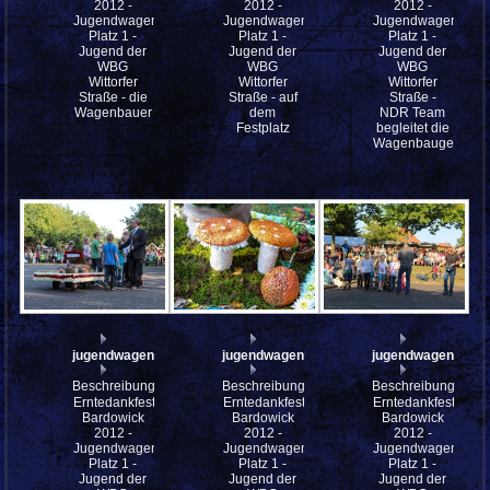
2012 -
2012 -
2012 -
Jugendwagen
Jugendwagen
Jugendwagen
Platz 1 -
Platz 1 -
Platz 1 -
Jugend der
Jugend der
Jugend der
WBG
WBG
WBG
Wittorfer
Wittorfer
Wittorfer
Straße - die
Straße - auf
Straße -
Wagenbauer
dem
NDR Team
Festplatz
begleitet die
Wagenbaugemeinsc
jugendwagen_2012_p1_mfw12__008626
jugendwagen_2012_p1_mfw12__008622
jugendwagen_201
Beschreibung:
Beschreibung:
Beschreibung:
Erntedankfest
Erntedankfest
Erntedankfest
Bardowick
Bardowick
Bardowick
2012 -
2012 -
2012 -
Jugendwagen
Jugendwagen
Jugendwagen
Platz 1 -
Platz 1 -
Platz 1 -
Jugend der
Jugend der
Jugend der