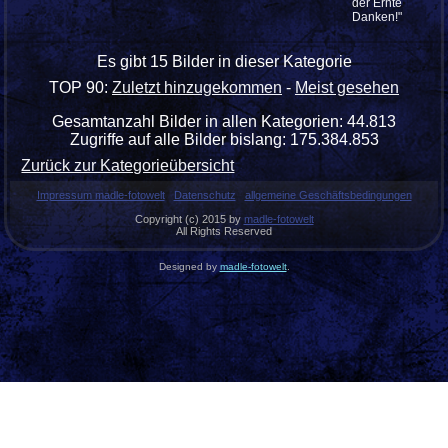
der Ernte
Danken!"
Es gibt 15 Bilder in dieser Kategorie
TOP 90:
Zuletzt hinzugekommen
-
Meist gesehen
Gesamtanzahl Bilder in allen Kategorien: 44.813
Zugriffe auf alle Bilder bislang: 175.384.853
Zurück zur Kategorieübersicht
Impressum madle-fotowelt
Datenschutz
allgemeine Geschäftsbedingungen
Copyright (c) 2015 by
madle-fotowelt
All Rights Reserved
Designed by
madle-fotowelt
.