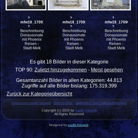
mfw18_170913
mfw18_170912
mfw18_170905
Beschreibung:
Beschreibung:
Beschreibung:
Donausonate
Donausonate
Donausonate
mit Phoenix
mit Phoenix
mit Phoenix
Reisen -
Reisen -
Reisen -
Stadt Melk
Stadt Melk
Stadt Melk
Es gibt 18 Bilder in dieser Kategorie
TOP 90:
Zuletzt hinzugekommen
-
Meist gesehen
Gesamtanzahl Bilder in allen Kategorien: 44.813
Zugriffe auf alle Bilder bislang: 175.319.399
Zurück zur Kategorieübersicht
Impressum madle-fotowelt
Datenschutz
allgemeine Geschäftsbedingungen
Copyright (c) 2015 by
madle-fotowelt
All Rights Reserved
Designed by
madle-fotowelt
.