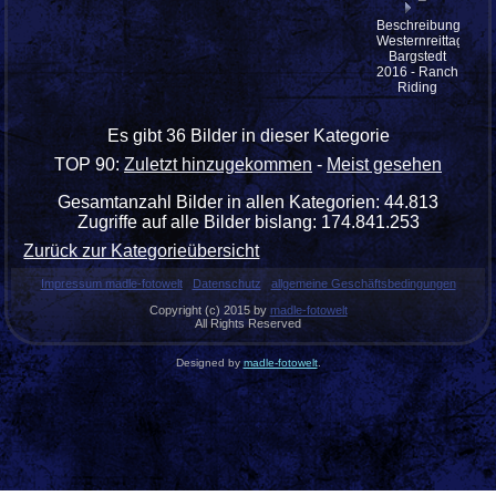
Beschreibung:
Westernreittage
Bargstedt
2016 - Ranch
Riding
Es gibt 36 Bilder in dieser Kategorie
TOP 90:
Zuletzt hinzugekommen
-
Meist gesehen
Gesamtanzahl Bilder in allen Kategorien: 44.813
Zugriffe auf alle Bilder bislang: 174.841.253
Zurück zur Kategorieübersicht
Impressum madle-fotowelt
Datenschutz
allgemeine Geschäftsbedingungen
Copyright (c) 2015 by
madle-fotowelt
All Rights Reserved
Designed by
madle-fotowelt
.