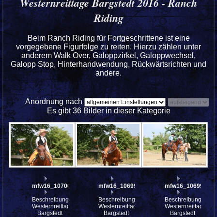
Westernreittage Bargstedt 2016 - Ranch
Riding
Beim Ranch Riding für Fortgeschrittene ist eine
vorgegebene Figurfolge zu reiten. Hierzu zählen unter
anderem Walk Over, Galoppzirkel, Galoppwechsel,
Galopp Stop, Hinterhandwendung, Rückwärtsrichten und
andere.
Anordnung nach
Es gibt 36 Bilder in dieser Kategorie
mfw16_107000ww
mfw16_106999ww
mfw16_106998ww
Beschreibung:
Beschreibung:
Beschreibung:
Westernreittage
Westernreittage
Westernreittage
Bargstedt
Bargstedt
Bargstedt