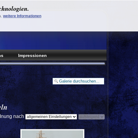
chnologien.
n.
weitere Informationen
ns
Impressionen
ln
dnung nach