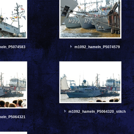
eln_P5074583
m1092_hameln_P5074579
m1092_hameln_P5064320_stitch
eln_P5064321