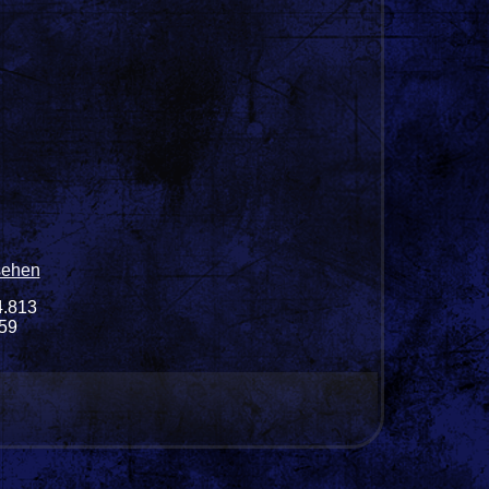
sehen
4.813
159