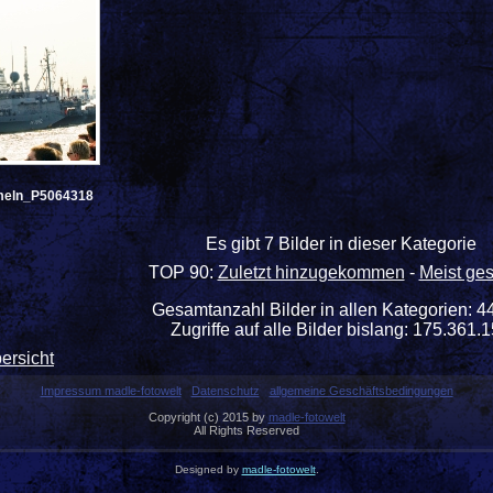
eln_P5064318
Es gibt 7 Bilder in dieser Kategorie
TOP 90:
Zuletzt hinzugekommen
-
Meist ge
Gesamtanzahl Bilder in allen Kategorien: 4
Zugriffe auf alle Bilder bislang: 175.361.
ersicht
Impressum madle-fotowelt
Datenschutz
allgemeine Geschäftsbedingungen
Copyright (c) 2015 by
madle-fotowelt
All Rights Reserved
Designed by
madle-fotowelt
.