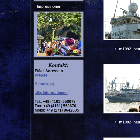
Impressionen
m1092_ham
Kontakt:
EMail Adressen
Presse
Bestellung
allg. Informationen
Tel.: +49 (4161) 558673
Fax: +49 (4161) 558670
Mobil: +49 (171) 8642635
m1092_ham