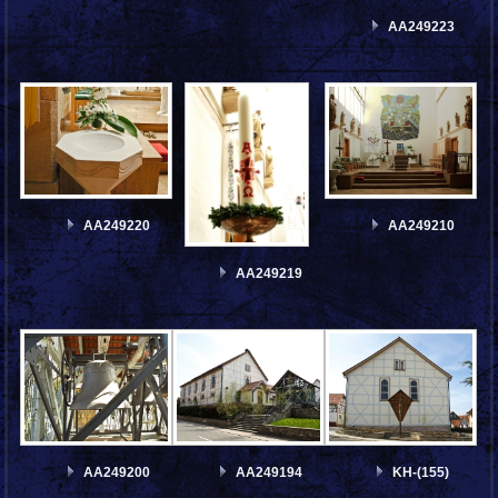
AA249223
AA249220
AA249210
AA249219
AA249200
AA249194
KH-(155)