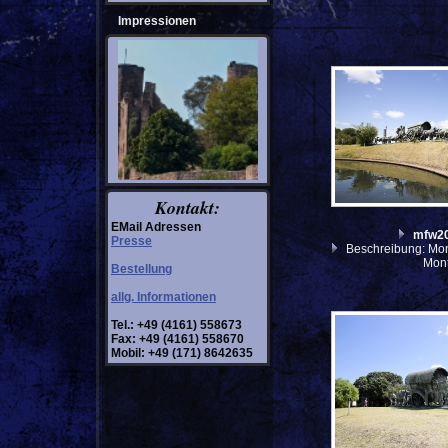
Impressionen
Kontakt:
EMail Adressen
mfw2
Presse
Beschreibung: Mon
Mon
Bestellung
allg. Informationen
Tel.: +49 (4161) 558673
Fax: +49 (4161) 558670
Mobil: +49 (171) 8642635