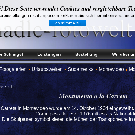
iese Seite verwendet Cookies und vergleichbare Te
reinstellungen nicht anpassen, erklären Sie sich hiermit einverstande
Ich stimme zu
r Schlingel
Leistungen
Bestellung
Wir über u
Fotogalerien
Urlaubswelten
Südamerika
Montevideo
Mo
ersicht
Monumento a la Carreta
Carreta in Montevideo wurde am 14. Oktober 1934 eingeweiht.
Granit gestaltet. Seit 1976 gilt es als National
Die Skulpturen symbolisieren die Mühen der Transporteure in