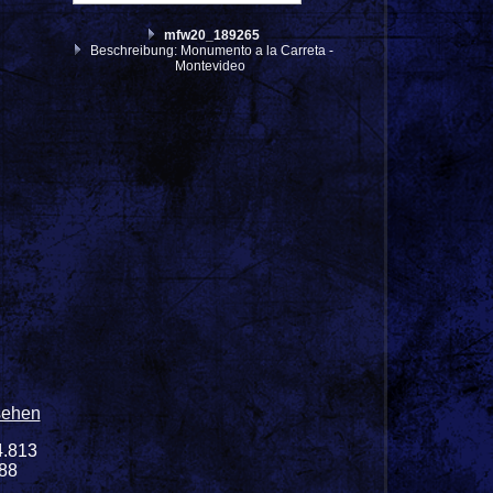
mfw20_189265
Beschreibung: Monumento a la Carreta -
Montevideo
sehen
4.813
188