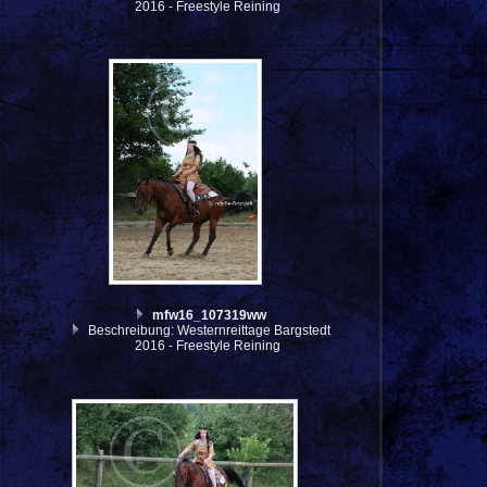
2016 - Freestyle Reining
mfw16_107319ww
Beschreibung: Westernreittage Bargstedt
2016 - Freestyle Reining