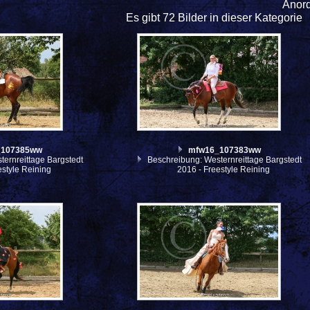
Anor
Es gibt 72 Bilder in dieser Kategorie
_107385ww
mfw16_107383ww
ernreittage Bargstedt
Beschreibung: Westernreittage Bargstedt
estyle Reining
2016 - Freestyle Reining