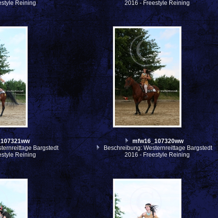
estyle Reining
2016 - Freestyle Reining
_107321ww
mfw16_107320ww
ernreittage Bargstedt
Beschreibung: Westernreittage Bargstedt
estyle Reining
2016 - Freestyle Reining