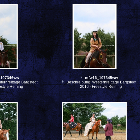
_107346ww
mfw16_107345ww
ernreittage Bargstedt
Beschreibung: Westernreittage Bargstedt
estyle Reining
2016 - Freestyle Reining