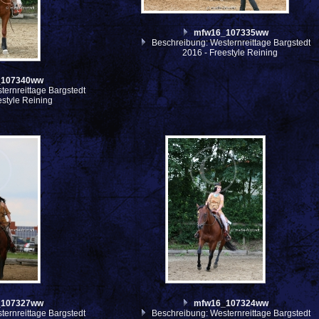
mfw16_107335ww
Beschreibung: Westernreittage Bargstedt
2016 - Freestyle Reining
_107340ww
ernreittage Bargstedt
estyle Reining
_107327ww
mfw16_107324ww
ernreittage Bargstedt
Beschreibung: Westernreittage Bargstedt