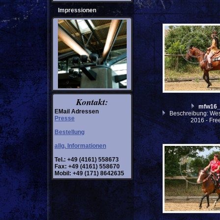
Impressionen
Kontakt:
mfw16
EMail Adressen
Beschreibung: West
Presse
2016 - Fre
Bestellung
allg. Informationen
Tel.: +49 (4161) 558673
Fax: +49 (4161) 558670
Mobil: +49 (171) 8642635