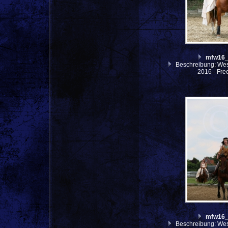
mfw16
Beschreibung: West
2016 - Fre
mfw16
Beschreibung: West