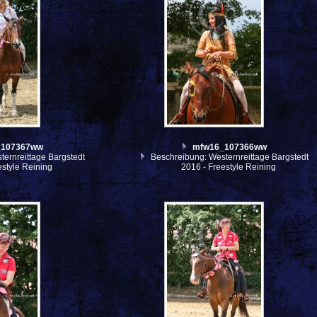
_107367ww
mfw16_107366ww
ernreittage Bargstedt
Beschreibung: Westernreittage Bargstedt
estyle Reining
2016 - Freestyle Reining