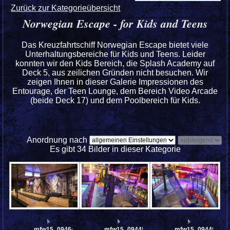
Zurück zur Kategorieübersicht
Norwegian Escape - for Kids and Teens
Das Kreuzfahrtschiff Norwegian Escape bietet viele
Unterhaltungsbereiche für Kids und Teens. Leider
konnten wir den Kids Bereich, die Splash Academy auf
Deck 5, aus zeilichen Gründen nicht besuchen. Wir
zeigen Ihnen in dieser Galerie Impressionen des
Entourage, der Teen Lounge, dem Bereich Video Arcade
(beide Deck 17) und dem Poolbereich für Kids.
Anordnung nach
Es gibt 34 Bilder in dieser Kategorie
mfw15_094645
mfw15_094487
mfw15_094486