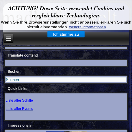
ACHTUNG! Diese Seite verwendet Cookies und
vergleichbare Technologien.
Wenn Sie Ihre Browsereinstellungen nicht anpassen, erklären Sie sich
hiermit einverstanden.
weitere Informationen
Ich stimme zu
Translate contend
Suchen
Quick Links
Liste aller Schiffe
Liste aller Events
Impressionen