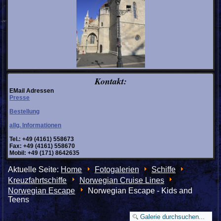
Kontakt:
EMail Adressen
Presse
Bestellung
allg. Informationen
Tel.: +49 (4161) 558673
Fax: +49 (4161) 558670
Mobil: +49 (171) 8642635
Aktuelle Seite:
Home
Fotogalerien
Schiffe
Kreuzfahrtschiffe
Norwegian Cruise Lines
Norwegian Escape
Norwegian Escape - Kids and
Teens