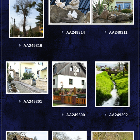
AA249314
AA249311
AA249316
AA249301
AA249300
AA249292