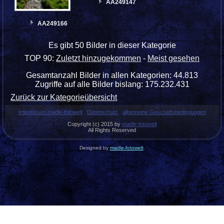
AA249147
AA249166
Es gibt 50 Bilder in dieser Kategorie
TOP 90:
Zuletzt hinzugekommen
-
Meist gesehen
Gesamtanzahl Bilder in allen Kategorien: 44.813
Zugriffe auf alle Bilder bislang: 175.232.431
Zurück zur Kategorieübersicht
Impressum madle-fotowelt
Datenschutz
allgemeine Geschäftsbedingungen
Copyright (c) 2015 by
madle-fotowelt
All Rights Reserved
Designed by
madle-fotowelt
.