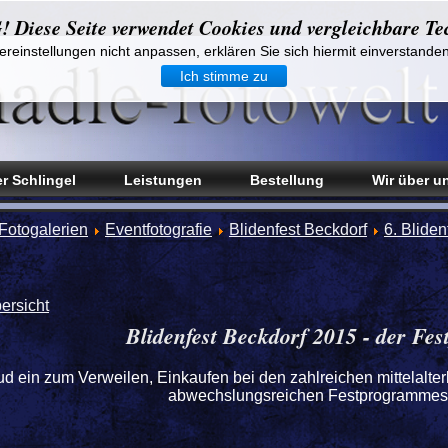
iese Seite verwendet Cookies und vergleichbare Te
reinstellungen nicht anpassen, erklären Sie sich hiermit einverstande
Ich stimme zu
r Schlingel
Leistungen
Bestellung
Wir über u
Fotogalerien
Eventfotografie
Blidenfest Beckdorf
6. Blide
ersicht
Blidenfest Beckdorf 2015 - der Fest
lud ein zum Verweilen, Einkaufen bei den zahlreichen mittelal
abwechslungsreichen Festprogrammes