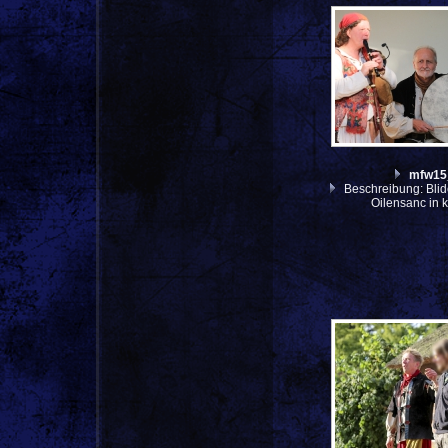
mfw15
Beschreibung: Blid
Oilensanc in 