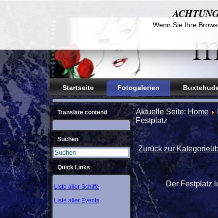
ACHTUNG! D
Wenn Sie Ihre Browse
Startseite
Fotogalerien
Buxtehude
Aktuelle Seite:
Home
Translate contend
Festplatz
Suchen
Zurück zur Kategorieüb
Quick Links
Der Festplatz 
Liste aller Schiffe
Liste aller Events