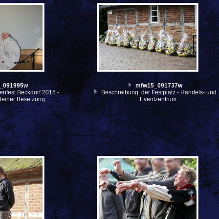
_091995w
mfw15_091737w
enfest Beckdorf 2015 -
Beschreibung: der Festplatz - Handels- und
kleiner Besetzung
Eventzentrum