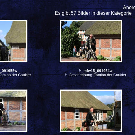
Anor
Es gibt 57 Bilder in dieser Kategorie
_091955w
mfw15_091954w
Tamino der Gaukler
Beschreibung: Tamino der Gaukler