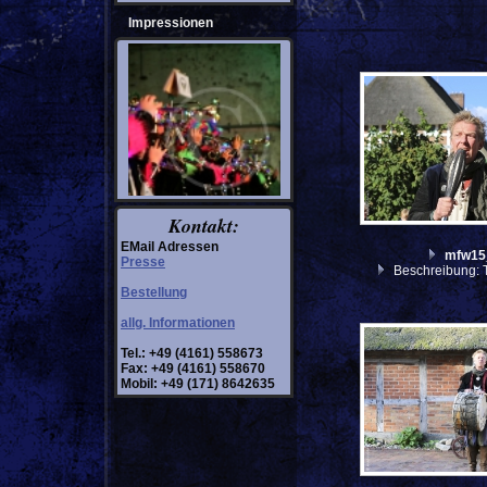
Impressionen
Kontakt:
EMail Adressen
mfw15
Presse
Beschreibung: 
Bestellung
allg. Informationen
Tel.: +49 (4161) 558673
Fax: +49 (4161) 558670
Mobil: +49 (171) 8642635