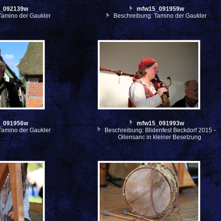
_092139w
mfw15_091959w
Tamino der Gaukler
Beschreibung: Tamino der Gaukler
_091956w
mfw15_091993w
Tamino der Gaukler
Beschreibung: Blidenfest Beckdorf 2015 -
Oilensanc in kleiner Besetzung