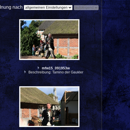
dnung nach
mfw15_091953w
Beschreibung: Tamino der Gaukler