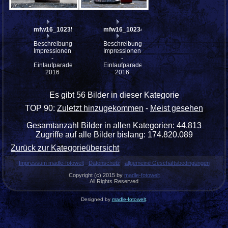
mfw16_102357
mfw16_102344
Beschreibung:
Beschreibung:
Impressionen
Impressionen
-
-
Einlaufparade
Einlaufparade
2016
2016
Es gibt 56 Bilder in dieser Kategorie
TOP 90:
Zuletzt hinzugekommen
-
Meist gesehen
Gesamtanzahl Bilder in allen Kategorien: 44.813
Zugriffe auf alle Bilder bislang: 174.820.089
Zurück zur Kategorieübersicht
Impressum madle-fotowelt
Datenschutz
allgemeine Geschäftsbedingungen
Copyright (c) 2015 by
madle-fotowelt
All Rights Reserved
Designed by
madle-fotowelt
.