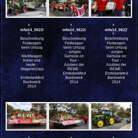
mfw14_062281
mfw14_062280
mfw14_062279
Beschreibung:
Beschreibung:
Beschreibung:
Festwagen
Festwagen
Festwagen
beim Umzug
beim Umzug
beim Umzug
-
- junges
- junges
Marktwagen
Gemüse on
Gemüse on
früher und
Tour -
Tour -
heute -
Azubies der
Azubies der
Wagenb(r)aumeister
REWE -
REWE -
-
Erntedankfestes
Erntedankfestes
Erntedankfestes
Bardowick
Bardowick
Bardowick
2014
2014
2014