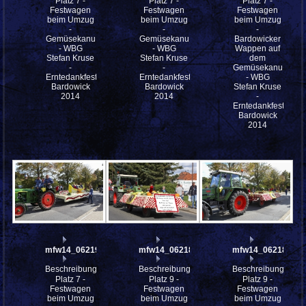
Platz 7 -
Platz 7 -
Platz 7 -
Festwagen
Festwagen
Festwagen
beim Umzug
beim Umzug
beim Umzug
-
-
-
Gemüsekanu
Gemüsekanu
Bardowicker
- WBG
- WBG
Wappen auf
Stefan Kruse
Stefan Kruse
dem
-
-
Gemüsekanu
Erntedankfestes
Erntedankfestes
- WBG
Bardowick
Bardowick
Stefan Kruse
2014
2014
-
Erntedankfestes
Bardowick
2014
mfw14_062190
mfw14_062186
mfw14_062182
Beschreibung:
Beschreibung:
Beschreibung:
Platz 7 -
Platz 9 -
Platz 9 -
Festwagen
Festwagen
Festwagen
beim Umzug
beim Umzug
beim Umzug