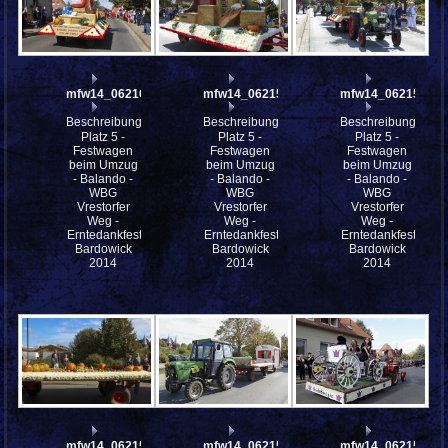
mfw14_062160
mfw14_062159
mfw14_062158
Beschreibung:
Beschreibung:
Beschreibung:
Platz 5 -
Platz 5 -
Platz 5 -
Festwagen
Festwagen
Festwagen
beim Umzug
beim Umzug
beim Umzug
- Balando -
- Balando -
- Balando -
WBG
WBG
WBG
Vrestorfer
Vrestorfer
Vrestorfer
Weg -
Weg -
Weg -
Erntedankfestes
Erntedankfestes
Erntedankfestes
Bardowick
Bardowick
Bardowick
2014
2014
2014
mfw14_062155
mfw14_062154
mfw14_062152