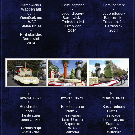
-
-
-
Bardowicker
Gemüsepfanne
Gemüsepfanne
Wappen auf
-
-
dem
Jugendfeuerwehr
Jugendfeuerwehr
Gemüsekanu
Bardowick -
Bardowick -
- WBG
Erntedankfestes
Erntedankfestes
Stefan Kruse
Bardowick
Bardowick
-
2014
2014
Erntedankfestes
Bardowick
2014
mfw14_062179
mfw14_062172
mfw14_062171
Beschreibung:
Beschreibung:
Beschreibung:
Platz 8 -
Platz 6 -
Platz 6 -
Festwagen
Festwagen
Festwagen
beim Umzug
beim Umzug
beim Umzug
-
- Superstar -
- Superstar -
Gemüsetopf
WBG
WBG
- WBG das
Wittorfer
Wittorfer