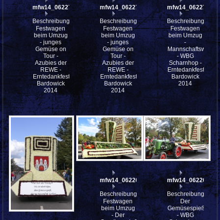
mfw14_062278
mfw14_062277
mfw14_062273
Beschreibung:
Beschreibung:
Beschreibung:
Festwagen
Festwagen
Festwagen
beim Umzug
beim Umzug
beim Umzug
- junges
- junges
-
Gemüse on
Gemüse on
Mannschaftswagen
Tour -
Tour -
- WBG
Azubies der
Azubies der
Scharnhop -
REWE -
REWE -
Erntedankfestes
Erntedankfestes
Erntedankfestes
Bardowick
Bardowick
Bardowick
2014
2014
2014
mfw14_062269
mfw14_062268
Beschreibung:
Beschreibung:
Festwagen
Der
beim Umzug
Gemüsespieß
- Der
- WBG