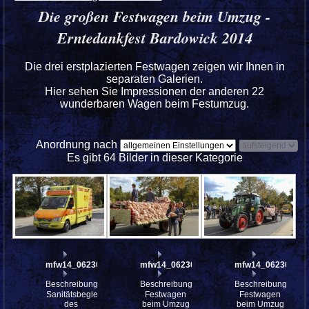
Die großen Festwagen beim Umzug -
Erntedankfest Bardowick 2014
Die drei erstplazierten Festwagen zeigen wir Ihnen in
separaten Galerien.
Hier sehen Sie Impressionen der anderen 22
wunderbaren Wagen beim Festumzug.
Anordnung nach
Es gibt 64 Bilder in dieser Kategorie
mfw14_062304
mfw14_062303
mfw14_062302
Beschreibung:
Beschreibung:
Beschreibung:
Sanitätsbegleitung
Festwagen
Festwagen
des
beim Umzug
beim Umzug