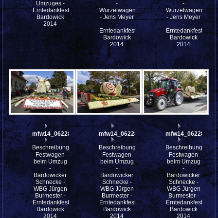
Umzuges -
-
-
Erntedankfestes
Wurzelwagen
Wurzelwagen
Bardowick
- Jens Meyer
- Jens Meyer
2014
-
-
Erntedankfestes
Erntedankfestes
Bardowick
Bardowick
2014
2014
mfw14_062289
mfw14_062288
mfw14_062287
Beschreibung:
Beschreibung:
Beschreibung:
Festwagen
Festwagen
Festwagen
beim Umzug
beim Umzug
beim Umzug
-
-
-
Bardowicker
Bardowicker
Bardowicker
Schnecke -
Schnecke -
Schnecke -
WBG Jürgen
WBG Jürgen
WBG Jürgen
Burmester -
Burmester -
Burmester -
Erntedankfestes
Erntedankfestes
Erntedankfestes
Bardowick
Bardowick
Bardowick
2014
2014
2014