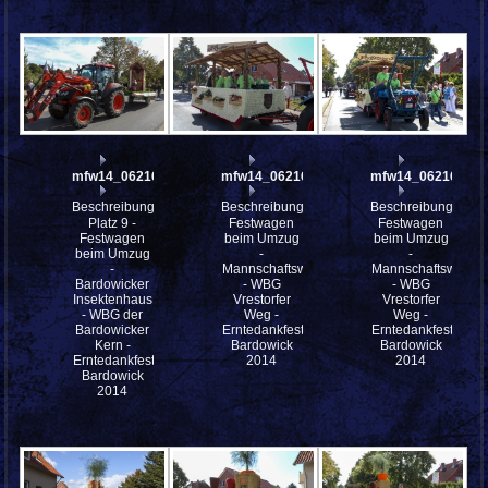
mfw14_062163
mfw14_062162
mfw14_062161
Beschreibung:
Beschreibung:
Beschreibung:
Platz 9 -
Festwagen
Festwagen
Festwagen
beim Umzug
beim Umzug
beim Umzug
-
-
-
Mannschaftswagen
Mannschaftswagen
Bardowicker
- WBG
- WBG
Insektenhaus
Vrestorfer
Vrestorfer
- WBG der
Weg -
Weg -
Bardowicker
Erntedankfestes
Erntedankfestes
Kern -
Bardowick
Bardowick
Erntedankfestes
2014
2014
Bardowick
2014