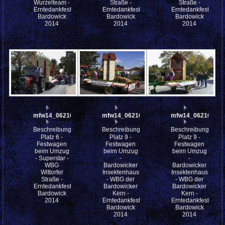
Wurzelteam -
Straße -
Straße -
Erntedankfestes
Erntedankfestes
Erntedankfestes
Bardowick
Bardowick
Bardowick
2014
2014
2014
mfw14_062169
mfw14_062166
mfw14_062165
Beschreibung:
Beschreibung:
Beschreibung:
Platz 6 -
Platz 9 -
Platz 9 -
Festwagen
Festwagen
Festwagen
beim Umzug
beim Umzug
beim Umzug
- Superstar -
-
-
WBG
Bardowicker
Bardowicker
Wittorfer
Insektenhaus
Insektenhaus
Straße -
- WBG der
- WBG der
Erntedankfestes
Bardowicker
Bardowicker
Bardowick
Kern -
Kern -
2014
Erntedankfestes
Erntedankfestes
Bardowick
Bardowick
2014
2014