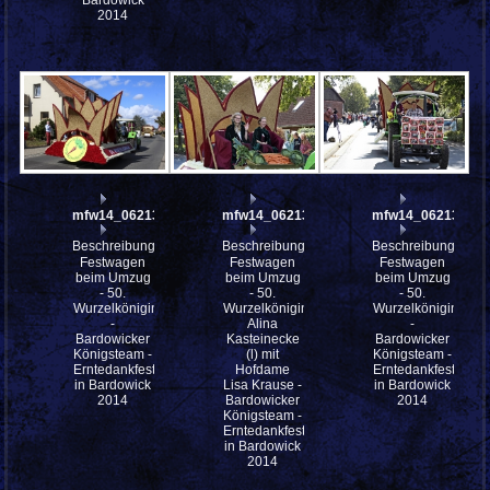
Bardowick
2014
mfw14_062138
mfw14_062136
mfw14_062135
Beschreibung:
Beschreibung:
Beschreibung:
Festwagen
Festwagen
Festwagen
beim Umzug
beim Umzug
beim Umzug
- 50.
- 50.
- 50.
Wurzelkönigin
Wurzelkönigin
Wurzelkönigin
-
Alina
-
Bardowicker
Kasteinecke
Bardowicker
Königsteam -
(l) mit
Königsteam -
Erntedankfestes
Hofdame
Erntedankfestes
in Bardowick
Lisa Krause -
in Bardowick
2014
Bardowicker
2014
Königsteam -
Erntedankfestes
in Bardowick
2014