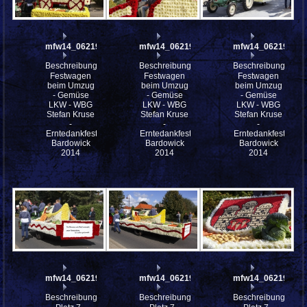
mfw14_062198
mfw14_062196
mfw14_062194
Beschreibung:
Beschreibung:
Beschreibung:
Festwagen
Festwagen
Festwagen
beim Umzug
beim Umzug
beim Umzug
- Gemüse
- Gemüse
- Gemüse
LKW - WBG
LKW - WBG
LKW - WBG
Stefan Kruse
Stefan Kruse
Stefan Kruse
-
-
-
Erntedankfestes
Erntedankfestes
Erntedankfestes
Bardowick
Bardowick
Bardowick
2014
2014
2014
mfw14_062193
mfw14_062192
mfw14_062191
Beschreibung:
Beschreibung:
Beschreibung: