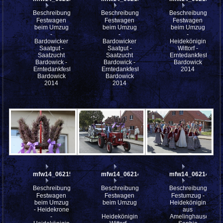
Beschreibung:
Beschreibung:
Beschreibung:
Festwagen
Festwagen
Festwagen
beim Umzug
beim Umzug
beim Umzug
-
-
-
Bardowicker
Bardowicker
Heidekönigin
Saatgut -
Saatgut -
Wittorf -
Saatzucht
Saatzucht
Erntedankfestes
Bardowick -
Bardowick -
Bardowick
Erntedankfestes
Erntedankfestes
2014
Bardowick
Bardowick
2014
2014
mfw14_062150
mfw14_062149
mfw14_062144
Beschreibung:
Beschreibung:
Beschreibung:
Festwagen
Festwagen
Festumzug -
beim Umzug
beim Umzug
Heidekönigin
- Heidekrone
-
aus
-
Heidekönigin
Amelinghausen