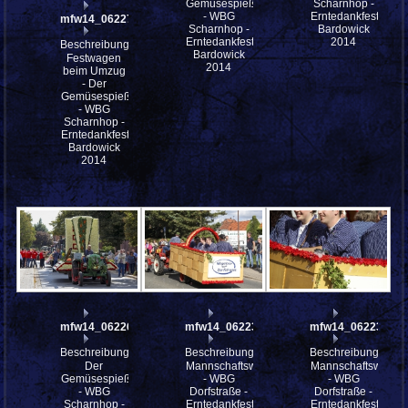
Gemüsespieß
Scharnhop -
- WBG
Erntedankfestes
mfw14_062271
Scharnhop -
Bardowick
Erntedankfestes
2014
Beschreibung:
Bardowick
Festwagen
2014
beim Umzug
- Der
Gemüsespieß
- WBG
Scharnhop -
Erntedankfestes
Bardowick
2014
mfw14_062265
mfw14_062239
mfw14_062238
Beschreibung:
Beschreibung:
Beschreibung:
Der
Mannschaftswagen
Mannschaftswagen
Gemüsespieß
- WBG
- WBG
- WBG
Dorfstraße -
Dorfstraße -
Scharnhop -
Erntedankfestes
Erntedankfestes