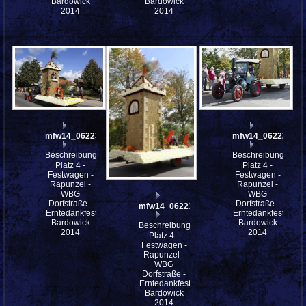
Bardowick
Bardowick
2014
2014
mfw14_062233
mfw14_062229
Beschreibung:
Beschreibung:
Platz 4 -
Platz 4 -
Festwagen -
Festwagen -
Rapunzel -
Rapunzel -
WBG
WBG
Dorfstraße -
Dorfstraße -
mfw14_062231
Erntedankfestes
Erntedankfestes
Bardowick
Bardowick
Beschreibung:
2014
2014
Platz 4 -
Festwagen -
Rapunzel -
WBG
Dorfstraße -
Erntedankfestes
Bardowick
2014