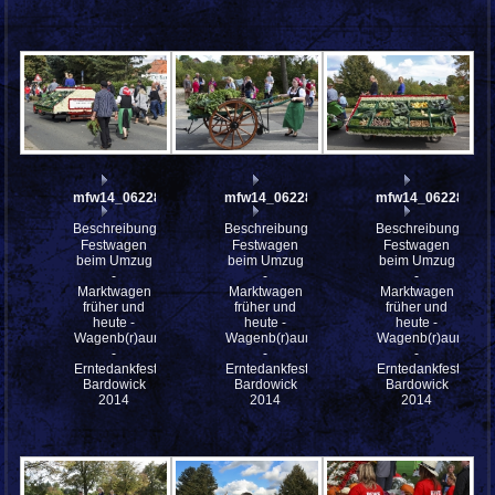
mfw14_062286
mfw14_062284
mfw14_062282
Beschreibung:
Beschreibung:
Beschreibung:
Festwagen
Festwagen
Festwagen
beim Umzug
beim Umzug
beim Umzug
-
-
-
Marktwagen
Marktwagen
Marktwagen
früher und
früher und
früher und
heute -
heute -
heute -
Wagenb(r)aumeister
Wagenb(r)aumeister
Wagenb(r)aumeiste
-
-
-
Erntedankfestes
Erntedankfestes
Erntedankfestes
Bardowick
Bardowick
Bardowick
2014
2014
2014