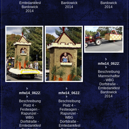
Erntedankfestes
Bardowick
Bardowick
Bardowick
2014
2014
2014
mfw14_062235
Beschreibung:
Mannschaftswagen
- WBG
Dorfstraße -
Erntedankfestes
Bardowick
mfw14_062237
mfw14_062236
2014
Beschreibung:
Beschreibung:
Platz 4 -
Platz 4 -
Festwagen -
Festwagen -
Rapunzel -
Rapunzel -
WBG
WBG
Dorfstraße -
Dorfstraße -
Erntedankfestes
Erntedankfestes