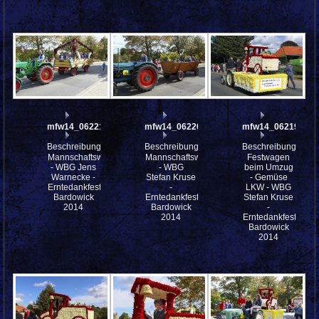
mfw14_062213
mfw14_062202
mfw14_062199
Beschreibung:
Beschreibung:
Beschreibung:
Mannschaftswagen
Mannschaftswagen
Festwagen
- WBG Jens
- WBG
beim Umzug
Warnecke -
Stefan Kruse
- Gemüse
Erntedankfestes
-
LKW - WBG
Bardowick
Erntedankfestes
Stefan Kruse
2014
Bardowick
-
2014
Erntedankfestes
Bardowick
2014