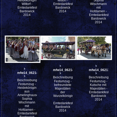
Heidekönigin
Wittorf -
Sophia
Wittorf -
Erntedankfestes
Wischmann
Erntedankfestes
Bardowick
mit
Bardowick
2014
Hofdamen -
2014
Erntedankfestes
Bardowick
2014
mfw14_062140
mfw14_062139
mfw14_062143
Beschreibung:
Beschreibung:
Beschreibung:
Festumzug -
Festumzug -
Festumzug -
befreundete
Kutsche mit
Heidekönigin
Majestäten
Majestäten -
aus
der
Erntedankfestes
Amelinghausen
Wurzelkönigin
Bardowick
Sophia
-
2014
Wischmann
Erntedankfestes
mit
Bardowick
Hofdamen -
2014
Erntedankfestes