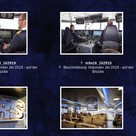
8_162919
mfw18_162910
der Jet 2018 - auf der
Beschreibung: Halunder Jet 2018 - auf der
rücke
Brücke