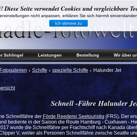
iese Seite verwendet Cookies und vergleichbare Te
reinstellungen nicht anpassen, erklären Sie sich hiermit einverstande
Ich stimme zu
r Schlingel
Leistungen
Bestellung
Wir über u
Fotogalerien
Schiffe
spezielle Schiffe
Halunder Jet
ersicht
Schnell -Fähre Halunder Je
ine Schnellfähre der
Förde Reederei Seetouristig
(FRS). Der er
und bediente in der Saison die Route Hamburg - Cuxhaven - He
017 wurde die Schnellfähre per Frachtschiff nach Kanada überf
Clipper V, weiter als Personen Schnellfähre zwische Seattle und