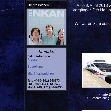
Impressionen
Am 28. April 2018 w
Vorgänger. Der Halund
Wir waren zum erste
Kontakt:
EMail Adressen
Presse
Bestellung
allg. Informationen
Tel.: +49 (4161) 558673
Fax: +49 (4161) 558670
Mobil: +49 (171) 8642635
mfw1
Beschreibung: 