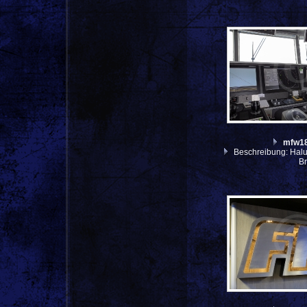
mfw1
Beschreibung: Halun
B