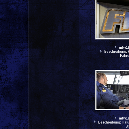
mfw1
Beschreibung: H
Fahr
mfw1
Beschreibung: Halun
B