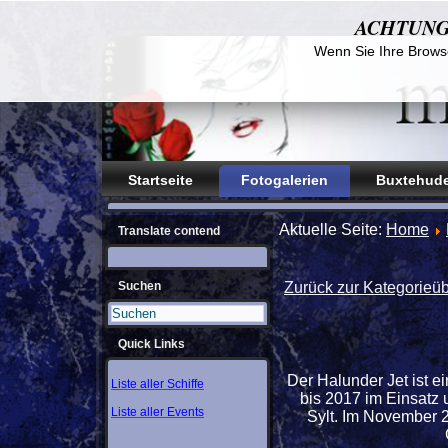
ACHTUNG! D
Wenn Sie Ihre Browse
Startseite
Fotogalerien
Buxtehude
Aktuelle Seite:
Home
Translate contend
Suchen
Zurück zur Kategorieüb
Quick Links
Der Halunder Jet ist e
Liste aller Schiffe
bis 2017 im Einsatz 
Liste aller Events
Sylt. Im November 2