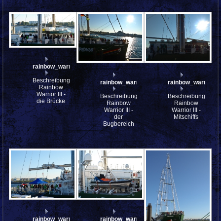
rainbow_warrior_III_PA237213_stitch
Beschreibung:
rainbow_warrior_III_PA237211
rainbow_warrior_I
Rainbow
Warrior III -
Beschreibung:
Beschreibung:
die Brücke
Rainbow
Rainbow
Warrior III -
Warrior III -
der
Mitschiffs
Bugbereich
rainbow_warrior_III_PA237199
rainbow_warrior_III_PA237198