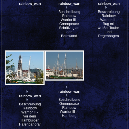
rainbow_warrior_III_A232108
rainbow_warrior_III_A232106
rainbow_warrior_I
Beschreibung:
Beschreibung:
Rainbow
Rainbow
Warrior III -
Warrior III -
Greenpeace
Bug mit
Schriftzug an
weißer Taube
der
und
Bordwand
Regenbogen
rainbow_warrior_A232072w
rainbow_warrior_III_A232093_stitch
Beschreibung:
Greenpeace
Beschreibung:
Rainbow
Rainbow
Warrior III in
Warrior III -
Hamburg
vor dem
Hamburger
Hafenpanorama