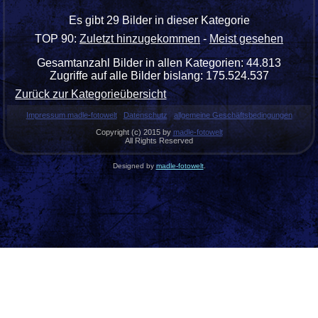
Es gibt 29 Bilder in dieser Kategorie
TOP 90:
Zuletzt hinzugekommen
-
Meist gesehen
Gesamtanzahl Bilder in allen Kategorien: 44.813
Zugriffe auf alle Bilder bislang: 175.524.537
Zurück zur Kategorieübersicht
Impressum madle-fotowelt
Datenschutz
allgemeine Geschäftsbedingungen
Copyright (c) 2015 by
madle-fotowelt
All Rights Reserved
Designed by
madle-fotowelt
.