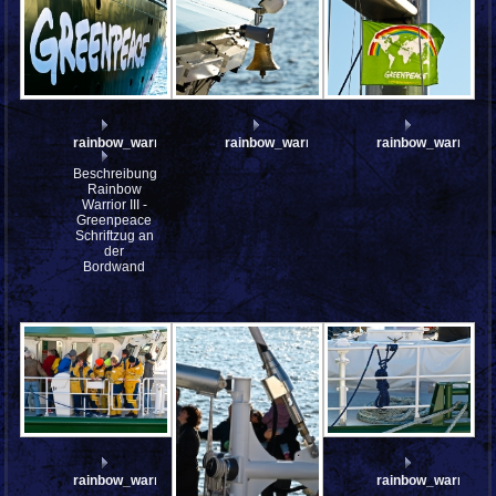
rainbow_warrior_III_A232194
rainbow_warrior_III_A232161
rainbow_warrior_I
Beschreibung:
Rainbow
Warrior III -
Greenpeace
Schriftzug an
der
Bordwand
rainbow_warrior_III_A232154
rainbow_warrior_I