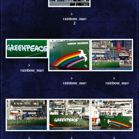
rainbow_warrior_III_A232151-
2
rainbow_warrior_III_A232139_stitch
rainbow_warrior_III_A232135
rainbow_warrior_I