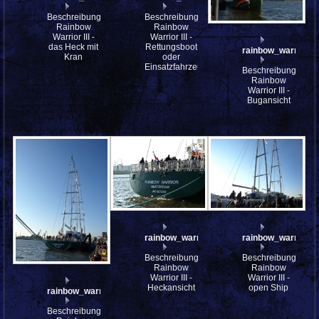
Beschreibung:
Beschreibung:
Rainbow
Rainbow
Warrior III -
Warrior III -
das Heck mit
Rettungsboot
rainbow_warrior_I
Kran
oder
Einsatzfahrzeug?
Beschreibung:
Rainbow
Warrior III -
Bugansicht
rainbow_warrior_III_PA237158
rainbow_warrior_I
Beschreibung:
Beschreibung:
Rainbow
Rainbow
Warrior III -
Warrior III -
Heckansicht
open Ship
rainbow_warrior_III_PA237182
Beschreibung: