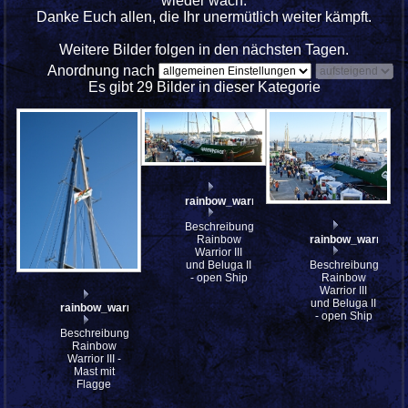
wieder wach.
Danke Euch allen, die Ihr unermütlich weiter kämpft.
Weitere Bilder folgen in den nächsten Tagen.
Anordnung nach
Es gibt 29 Bilder in dieser Kategorie
rainbow_warrior_III_PA237217_stitch
Beschreibung:
rainbow_warrior_I
Rainbow
Warrior III
Beschreibung:
und Beluga II
Rainbow
- open Ship
Warrior III
und Beluga II
rainbow_warrior_III_PA237227
- open Ship
Beschreibung:
Rainbow
Warrior III -
Mast mit
Flagge