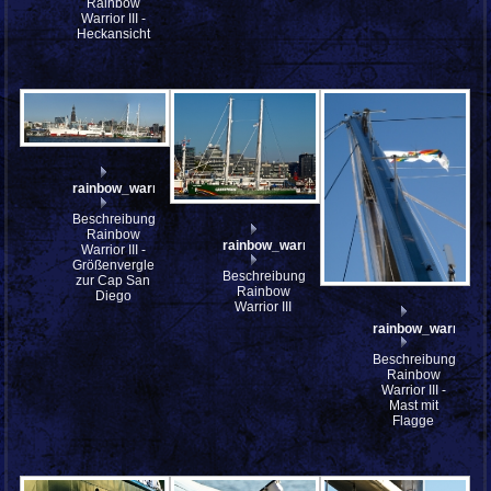
Rainbow
Warrior III -
Heckansicht
rainbow_warrior_III_PA237124_stitch
Beschreibung:
Rainbow
rainbow_warrior_III_A232197
Warrior III -
Größenvergleich
Beschreibung:
zur Cap San
Rainbow
Diego
Warrior III
rainbow_warrior_I
Beschreibung:
Rainbow
Warrior III -
Mast mit
Flagge