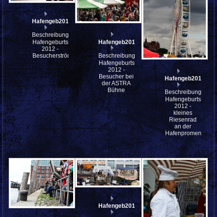
Hafengeb2012_so_IMG_8170_stitch
Beschreibung:
Hafengeb2012_so_IMG_8165
Hafengeburtstag
2012 -
Beschreibung:
Besucherströme
Hafengeburtstag
2012 -
Besucher bei
Hafengeb2012_so
der ASTRA
Bühne
Beschreibung:
Hafengeburtstag
2012 -
kleines
Riesenrad
an der
Hafenpromenade
Hafengeb2012_so_IMG_7486_stitch