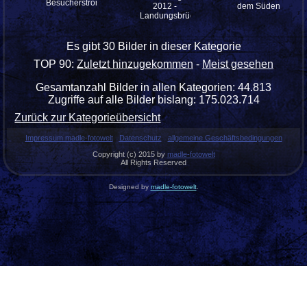
Besucherströme
2012 -
dem Süden
Landungsbrücken
Es gibt 30 Bilder in dieser Kategorie
TOP 90:
Zuletzt hinzugekommen
-
Meist gesehen
Gesamtanzahl Bilder in allen Kategorien: 44.813
Zugriffe auf alle Bilder bislang: 175.023.714
Zurück zur Kategorieübersicht
Impressum madle-fotowelt
Datenschutz
allgemeine Geschäftsbedingungen
Copyright (c) 2015 by
madle-fotowelt
All Rights Reserved
Designed by
madle-fotowelt
.