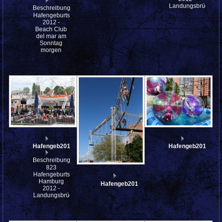
Landungsbrücken
Beschreibung:
Hafengeburtstag
2012 -
Beach Club
del mar am
Sonntag
morgen
Hafengeb2012_so_IMG_7470
Hafengeb2012_sa
Beschreibung:
823
Hafengeburtstag
Hamburg
Hafengeb2012_sa_IMG_6149
2012 -
Landungsbrücken