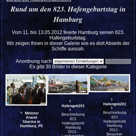
Rund um den 823. Hafengeburtstag in
Hamburg
Vom 11. bis 13.05.2012 feierte Hamburg seinen 823.
Hafengeburtstag.
Wir zeigen Ihnen in dieser Galerie wie es dort Abseits der
Schiffe aussah.
Anordnung nach
Es gibt 30 Bilder in dieser Kategorie
Hafengeb2012_so_
Hafengeb2012_so_IMG_8266_stitch
Beschreibung:
Minister
Beschreibung:
823
Anand
823
Hafengeburtstag
Sharma in
Hafengeburtstag
Hamburg
Hamburg_P5101066wD
Hamburg
2012 -
2012 -
Besucher