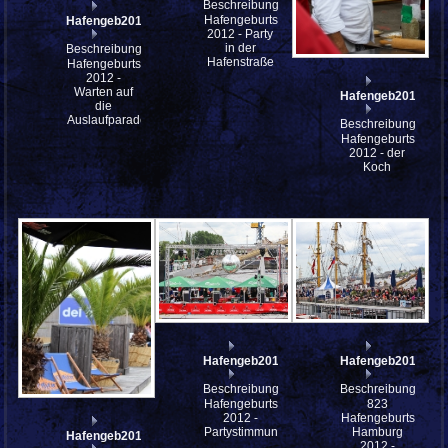
Beschreibung:
Hafengeburtstag
Hafengeb2012_so_IMG_7619
2012 - Party
in der
Beschreibung:
Hafenstraße
Hafengeburtstag
2012 -
Warten auf
Hafengeb2012_so
die
Auslaufparade
Beschreibung:
Hafengeburtstag
2012 - der
Koch
Hafengeb2012_so_IMG_7478
Hafengeb2012_so
Beschreibung:
Beschreibung:
Hafengeburtstag
823
2012 -
Hafengeburtstag
Partystimmung
Hamburg
Hafengeb2012_so_IMG_7481
2012 -