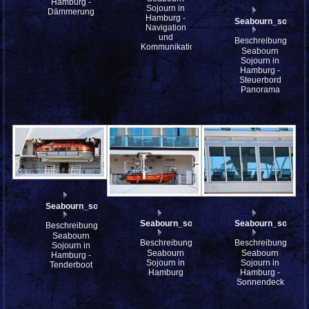
Hamburg -
Sojourn in
Dämmerung
Hamburg -
Seabourn_sojour
Navigation
und
Beschreibung:
Kommunikation
Seabourn
Sojourn in
Hamburg -
Steuerbord
Panorama
Seabourn_sojourn_IMG_8901
Seabourn_sojourn_IMG_8900
Seabourn_sojour
Beschreibung:
Seabourn
Beschreibung:
Beschreibung:
Sojourn in
Seabourn
Seabourn
Hamburg -
Sojourn in
Sojourn in
Tenderboot
Hamburg
Hamburg -
Sonnendeck