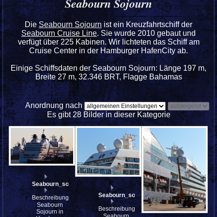
Seabourn Sojourn
Die
Seabourn Sojourn
ist ein Kreuzfahrtschiff der
Seabourn Cruise Line
. Sie wurde 2010 gebaut und
verfügt über 225 Kabinen. Wir lichteten das Schiff am
Cruise Center in der Hamburger HafenCity ab.
Einige Schiffsdaten der
Seabourn Sojourn
: Länge 197 m,
Breite 27 m, 32.346 BRT, Flagge Bahamas
Anordnung nach
Es gibt 28 Bilder in dieser Kategorie
Seabourn_sojourn_IMG_8937_stitch
Seabourn_sojourn_IMG_8928_stitch
Beschreibung:
Seabourn
Beschreibung:
Sojourn in
Seabourn