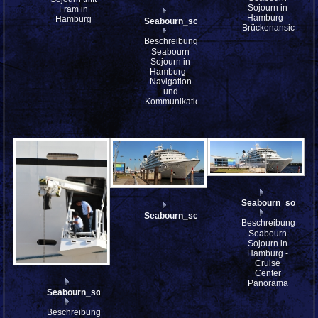
Sojourn in
Fram in
Hamburg -
Hamburg
Seabourn_sojourn_IMG_8755
Brückenansicht
Beschreibung:
Seabourn
Sojourn in
Hamburg -
Navigation
und
Kommunikation
Seabourn_sojourn
Seabourn_sojourn_IMG_8740_stitch
Beschreibung:
Seabourn
Sojourn in
Hamburg -
Cruise
Center
Panorama
Seabourn_sojourn_IMG_8752
Beschreibung: