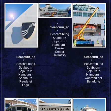
Seabourn_sojourn_IMG_8885_stitch_halfp
Beschreibung:
Seabourn
Sojourn in
Hamburg -
Cruise
Center
HafenCity
Seabourn_sojourn_IMG_8894_2
Seabourn_sojour
Beschreibung:
Beschreibung:
Seabourn
Seabourn
Sojourn in
Sojourn in
Hamburg -
Hamburg -
Seabourn
während der
Reederei
Beladung
Logo