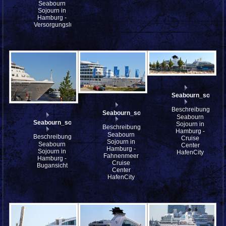
Seabourn
Sojourn in
Hamburg -
Versorgungsluke
Seabourn_sojourn
Beschreibung:
Seabourn_sojourn_IMG_8679
Seabourn
Seabourn_sojourn_IMG_8692
Sojourn in
Beschreibung:
Hamburg -
Seabourn
Beschreibung:
Cruise
Sojourn in
Seabourn
Center
Hamburg -
Sojourn in
HafenCity
Fahnenmeer
Hamburg -
Cruise
Bugansicht
Center
HafenCity