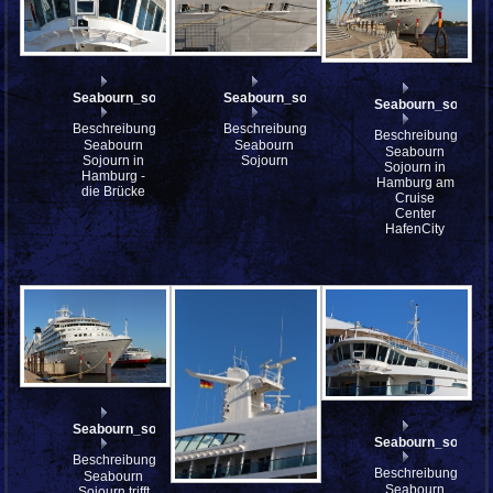
Seabourn_sojourn_IMG_8880
Seabourn_sojourn_IMG_8876
Seabourn_sojourn
Beschreibung:
Beschreibung:
Beschreibung:
Seabourn
Seabourn
Seabourn
Sojourn in
Sojourn
Sojourn in
Hamburg -
Hamburg am
die Brücke
Cruise
Center
HafenCity
Seabourn_sojourn_IMG_8764_stitch
Seabourn_sojour
Beschreibung:
Beschreibung:
Seabourn
Seabourn
Sojourn trifft