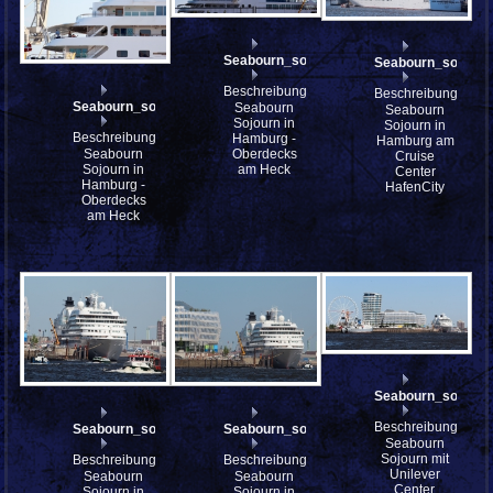
Seabourn_sojourn_IMG_8654_stitch
Seabourn_sojourn
Beschreibung:
Beschreibung:
Seabourn_sojourn_IMG_8663
Seabourn
Seabourn
Sojourn in
Sojourn in
Beschreibung:
Hamburg -
Hamburg am
Seabourn
Oberdecks
Cruise
Sojourn in
am Heck
Center
Hamburg -
HafenCity
Oberdecks
am Heck
Seabourn_sojourn
Beschreibung:
Seabourn_sojourn_IMG_8492
Seabourn_sojourn_IMG_8483
Seabourn
Sojourn mit
Beschreibung:
Beschreibung:
Unilever
Seabourn
Seabourn
Center,
Sojourn in
Sojourn in