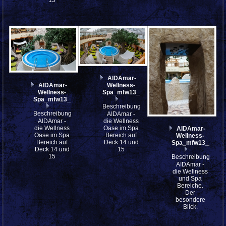
AIDAmar-
AIDAmar-
Wellness-
Wellness-
Spa_mfw13__021761_st
Spa_mfw13__021765
Beschreibung:
Beschreibung:
AIDAmar -
AIDAmar -
die Wellness
die Wellness
Oase im Spa
AIDAmar-
Oase im Spa
Bereich auf
Wellness-
Bereich auf
Deck 14 und
Spa_mfw13__021
Deck 14 und
15
15
Beschreibung:
AIDAmar -
die Wellness
und Spa
Bereiche.
Der
besondere
Blick.