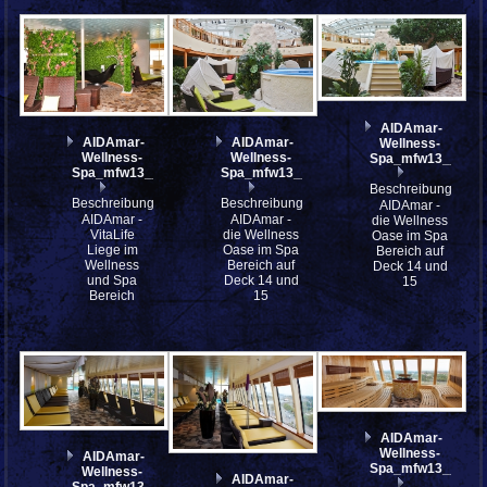
AIDAmar-
AIDAmar-
AIDAmar-
Wellness-
Wellness-
Wellness-
Spa_mfw13__0217
Spa_mfw13__021750
Spa_mfw13__021749
Beschreibung:
Beschreibung:
Beschreibung:
AIDAmar -
AIDAmar -
AIDAmar -
die Wellness
VitaLife
die Wellness
Oase im Spa
Liege im
Oase im Spa
Bereich auf
Wellness
Bereich auf
Deck 14 und
und Spa
Deck 14 und
15
Bereich
15
AIDAmar-
Wellness-
AIDAmar-
Spa_mfw13__0217
Wellness-
AIDAmar-
Spa_mfw13__021744_st