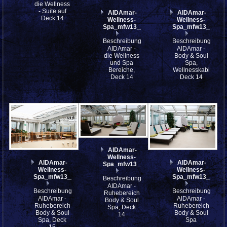
die Wellness
- Suite auf
AIDAmar-
AIDAmar-
Deck 14
Wellness-
Wellness-
Spa_mfw13__021779
Spa_mfw13__021
Beschreibung:
Beschreibung:
AIDAmar -
AIDAmar -
die Wellness
Body & Soul
und Spa
Spa,
Bereiche,
Wellnesskabine,
Deck 14
Deck 14
AIDAmar-
Wellness-
AIDAmar-
AIDAmar-
Spa_mfw13__021767_st
Wellness-
Wellness-
Spa_mfw13__021777
Spa_mfw13__021
Beschreibung:
AIDAmar -
Beschreibung:
Beschreibung:
Ruhebereich
AIDAmar -
AIDAmar -
Body & Soul
Ruhebereich
Ruhebereich
Spa, Deck
Body & Soul
Body & Soul
14
Spa, Deck
Spa
15