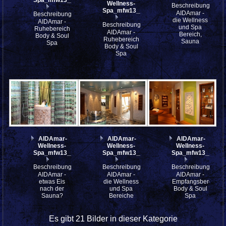
Wellness-
Beschreibung:
Spa_mfw13__021742
AIDAmar -
Beschreibung:
die Wellness
AIDAmar -
Beschreibung:
und Spa
Ruhebereich
AIDAmar -
Bereich,
Body & Soul
Ruhebereich
Sauna
Spa
Body & Soul
Spa
AIDAmar-
AIDAmar-
AIDAmar-
Wellness-
Wellness-
Wellness-
Spa_mfw13__021739
Spa_mfw13__021737
Spa_mfw13__021
Beschreibung:
Beschreibung:
Beschreibung:
AIDAmar -
AIDAmar -
AIDAmar -
etwas Eis
die Wellness
Empfangsbereich
nach der
und Spa
Body & Soul
Sauna?
Bereiche
Spa
Es gibt 21 Bilder in dieser Kategorie