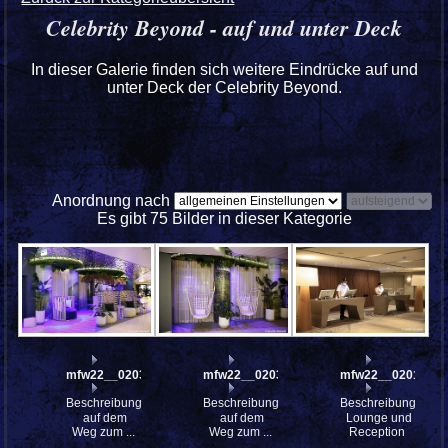
Celebrity Beyond - auf und unter Deck
In dieser Galerie finden sich weitere Eindrücke auf und
unter Deck der Celebrity Beyond.
Anordnung nach
Es gibt 75 Bilder in dieser Kategorie
mfw22__0203329
mfw22__0203330
mfw22__0201627
Beschreibung:
Beschreibung:
Beschreibung:
auf dem
auf dem
Lounge und
Weg zum ...
Weg zum ...
Reception