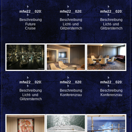
mfw22__0201401
mfw22__0203341
mfw22__0201853
Beschreibung:
Beschreibung:
Beschreibung:
Future
Licht- und
Licht- und
Cruise
Glitzersternchen
Glitzersternchen
mfw22__0203344
mfw22__0201385
mfw22__0201387
Beschreibung:
Beschreibung:
Beschreibung:
Licht- und
Konferenzraum
Konferenzraum
Glitzersternchen