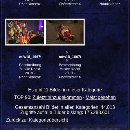
Phönixkrechzer
Phönixkrechzer
Phönixkrechzer
mfw18_166706
mfw18_166704
Beschreibung:
Beschreibung:
Mukke Rockt
Mukke Rockt
2019 -
2019 -
Phönixkrechzer
Phönixkrechzer
Es gibt 11 Bilder in dieser Kategorie
TOP 90:
Zuletzt hinzugekommen
-
Meist gesehen
Gesamtanzahl Bilder in allen Kategorien: 44.813
Zugriffe auf alle Bilder bislang: 175.288.601
Zurück zur Kategorieübersicht
Impressum madle-fotowelt
Datenschutz
allgemeine Geschäftsbedingungen