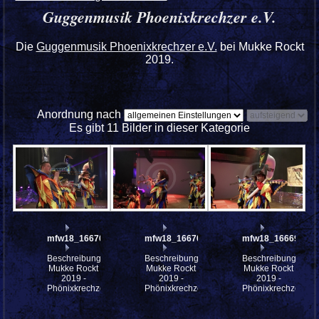
Guggenmusik Phoenixkrechzer e.V.
Die
Guggenmusik Phoenixkrechzer e.V.
bei Mukke Rockt
2019.
Anordnung nach
Es gibt 11 Bilder in dieser Kategorie
mfw18_166702
mfw18_166701
mfw18_166699
Beschreibung:
Beschreibung:
Beschreibung:
Mukke Rockt
Mukke Rockt
Mukke Rockt
2019 -
2019 -
2019 -
Phönixkrechzer
Phönixkrechzer
Phönixkrechzer