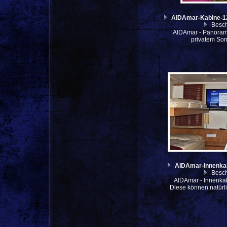
AIDAmar-Kabine-
Besch
AIDAmar - Panoram
privatem So
AIDAmar-Innenka
Besch
AIDAmar - Innenkab
Diese können natürl