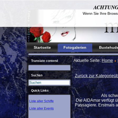
ACHTUNG! D
Wenn Sie Ihre Browse
Startseite
Fotogalerien
Buxtehude
Aktuelle Seite:
Home
Translate contend
Suchen
Zurück zur Kategorieüb
Quick Links
Als schw
Die AIDAmar verfügt üb
Liste aller Schiffe
Passagiere. Erstmals a
Liste aller Events