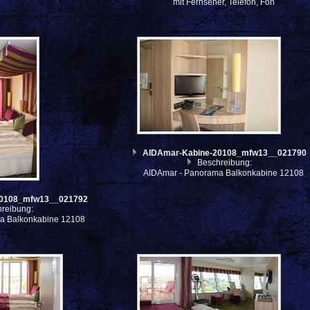
mit Fernseher, Telefon, Fön
AIDAmar-Kabine-20108_mfw13__021790
Beschreibung:
AIDAmar - Panorama Balkonkabine 12108
20108_mfw13__021792
reibung:
a Balkonkabine 12108