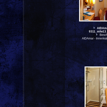
AIDAma
9311_mfw13_
Besch
AIDAmar - Innenka