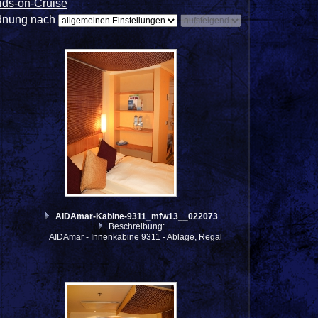
ids-on-Cruise
dnung nach
AIDAmar-Kabine-9311_mfw13__022073
Beschreibung:
AIDAmar - Innenkabine 9311 - Ablage, Regal