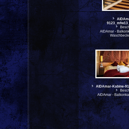
AIDAma
9123_mfw13_
Besch
AIDAmar - Balkonk
Waschbeck
AIDAmar-Kabine-9
Besch
AIDAmar - Balkonka