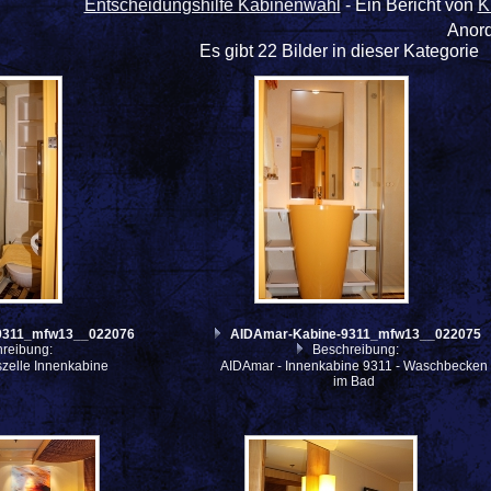
Entscheidungshilfe Kabinenwahl
- Ein Bericht von
K
Anor
Es gibt 22 Bilder in dieser Kategorie
9311_mfw13__022076
AIDAmar-Kabine-9311_mfw13__022075
reibung:
Beschreibung:
zelle Innenkabine
AIDAmar - Innenkabine 9311 - Waschbecken
im Bad