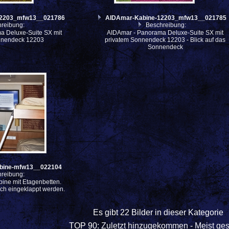
12203_mfw13__021786
AIDAmar-Kabine-12203_mfw13__021785
reibung:
Beschreibung:
a Deluxe-Suite SX mit
AIDAmar - Panorama Deluxe-Suite SX mit
nnendeck 12203
privatem Sonnendeck 12203 - Blick auf das
Sonnendeck
bine-mfw13__022104
reibung:
ine mit Etagenbetten.
ich eingeklappt werden.
Es gibt 22 Bilder in dieser Kategorie
TOP 90:
Zuletzt hinzugekommen
-
Meist ge