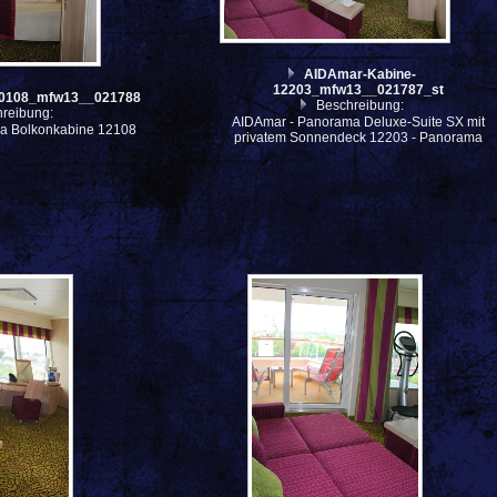
AIDAmar-Kabine-
12203_mfw13__021787_st
20108_mfw13__021788
Beschreibung:
reibung:
AIDAmar - Panorama Deluxe-Suite SX mit
a Bolkonkabine 12108
privatem Sonnendeck 12203 - Panorama