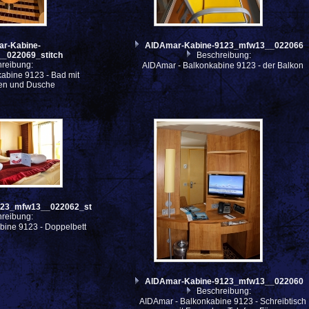
r-Kabine-
AIDAmar-Kabine-9123_mfw13__022066
_022069_stitch
Beschreibung:
reibung:
AIDAmar - Balkonkabine 9123 - der Balkon
abine 9123 - Bad mit
en und Dusche
123_mfw13__022062_st
reibung:
bine 9123 - Doppelbett
AIDAmar-Kabine-9123_mfw13__022060
Beschreibung:
AIDAmar - Balkonkabine 9123 - Schreibtisch