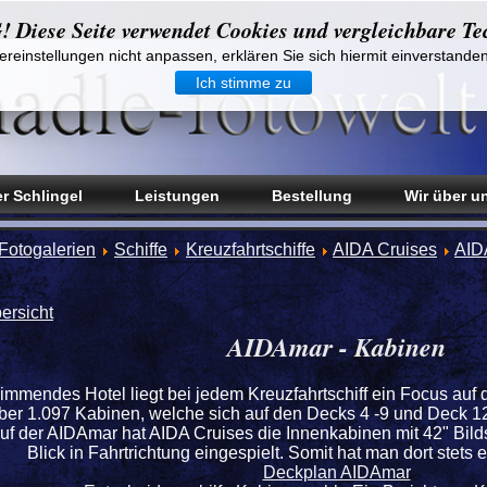
iese Seite verwendet Cookies und vergleichbare Te
reinstellungen nicht anpassen, erklären Sie sich hiermit einverstande
Ich stimme zu
r Schlingel
Leistungen
Bestellung
Wir über u
Fotogalerien
Schiffe
Kreuzfahrtschiffe
AIDA Cruises
AID
ersicht
AIDAmar - Kabinen
immendes Hotel liegt bei jedem Kreuzfahrtschiff ein Focus auf
er 1.097 Kabinen, welche sich auf den Decks 4 -9 und Deck 12 v
uf der AIDAmar hat AIDA Cruises die Innenkabinen mit 42" Bildsc
Blick in Fahrtrichtung eingespielt. Somit hat man dort stets
Deckplan AIDAmar