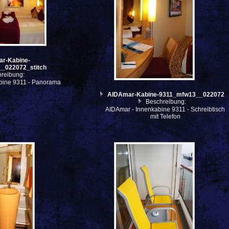
r-Kabine-
_022072_stitch
reibung:
bine 9311 - Panorama
AIDAmar-Kabine-9311_mfw13__022072
Beschreibung:
AIDAmar - Innenkabine 9311 - Schreibtisch
mit Telefon