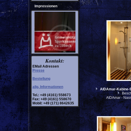
Impressionen
Kontakt:
EMail Adressen
Presse
Bestellung
allg. Informationen
AIDAmar-Kabine-
Besch
Tel.: +49 (4161) 558673
AIDAmar - Nass
Fax: +49 (4161) 558670
Mobil: +49 (171) 8642635