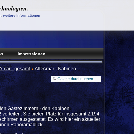
chnologien.
n.
weitere Informationen
ns
Impressionen
Amar - gesamt
AIDAmar - Kabinen
 den Gästezimmern - den Kabinen.
erteilen. Sie bieten Platz für insgesamt 2.194
hirmen ausgestattet. Es wird hier ein aktueller
 einen Panoramablick.