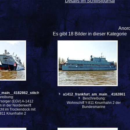
Details im Schiffsjournal
Anor
Es gibt 18 Bilder in dieser Kategorie
_main__4182862_stitch
a1412_frankfurt_am_main__4182861
reibung:
Beschreibung:
rsorger (EGV) A-1412
Wohnschiff Y-811 Knurrhahn 2 der
n in der Norderwerft
Bundesmarine
ht im Trockendock mit
-811 Knurrhahn 2