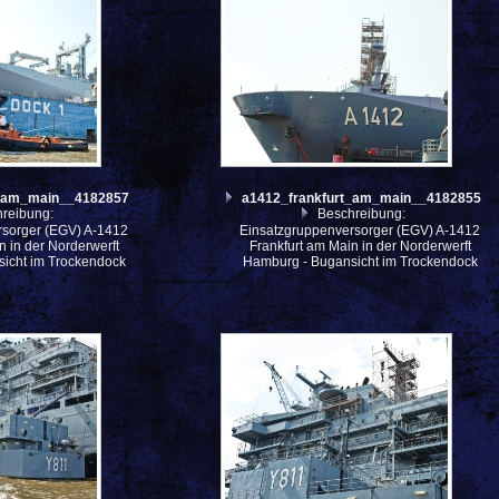
t_am_main__4182857
a1412_frankfurt_am_main__4182855
reibung:
Beschreibung:
rsorger (EGV) A-1412
Einsatzgruppenversorger (EGV) A-1412
n in der Norderwerft
Frankfurt am Main in der Norderwerft
icht im Trockendock
Hamburg - Bugansicht im Trockendock