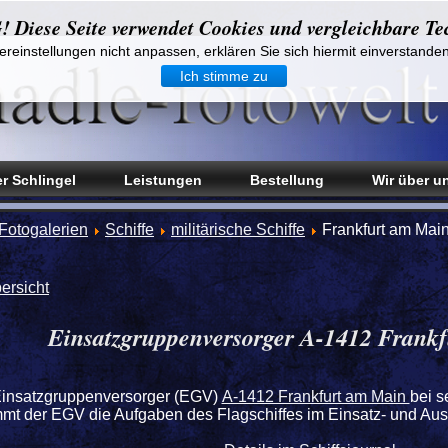
iese Seite verwendet Cookies und vergleichbare Te
reinstellungen nicht anpassen, erklären Sie sich hiermit einverstande
Ich stimme zu
r Schlingel
Leistungen
Bestellung
Wir über u
Fotogalerien
Schiffe
militärische Schiffe
Frankfurt am Mai
ersicht
Einsatzgruppenversorger A-1412 Frank
Einsatzgruppenversorger (EGV)
A-1412 Frankfurt am Main
bei s
mt der EGV die Aufgaben des Flagschiffes im Einsatz- und Au