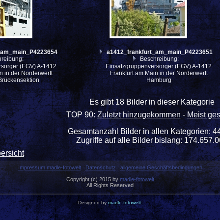
t_am_main_P4223654
a1412_frankfurt_am_main_P4223651
reibung:
Beschreibung:
rsorger (EGV) A-1412
Einsatzgruppenversorger (EGV) A-1412
n in der Norderwerft
Frankfurt am Main in der Norderwerft
Brückensektion
Hamburg
Es gibt 18 Bilder in dieser Kategorie
TOP 90:
Zuletzt hinzugekommen
-
Meist ge
Gesamtanzahl Bilder in allen Kategorien: 4
Zugriffe auf alle Bilder bislang: 174.657.
ersicht
Impressum madle-fotowelt
Datenschutz
allgemeine Geschäftsbedingungen
Copyright (c) 2015 by
madle-fotowelt
All Rights Reserved
Designed by
madle-fotowelt
.