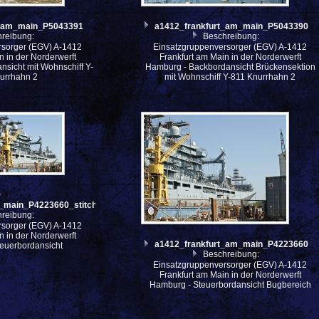
t_am_main_P5043391
a1412_frankfurt_am_main_P5043390
reibung:
Beschreibung:
rsorger (EGV) A-1412
Einsatzgruppenversorger (EGV) A-1412
n in der Norderwerft
Frankfurt am Main in der Norderwerft
sicht mit Wohnschiff Y-
Hamburg - Backbordansicht Brückensektion
urrhahn 2
mit Wohnschiff Y-811 Knurrhahn 2
_main_P4223660_stitch
reibung:
rsorger (EGV) A-1412
n in der Norderwerft
a1412_frankfurt_am_main_P4223660
euerbordansicht
Beschreibung:
Einsatzgruppenversorger (EGV) A-1412
Frankfurt am Main in der Norderwerft
Hamburg - Steuerbordansicht Bugbereich