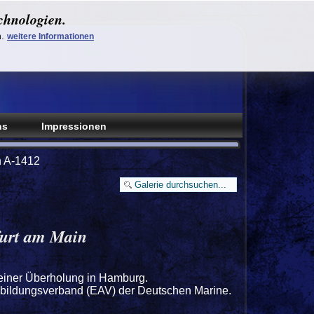
chnologien.
n.
weitere Informationen
ns
Impressionen
n A-1412
furt am Main
einer Überholung in Hamburg.
sbildungsverband (EAV) der Deutschen Marine.