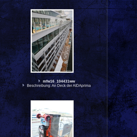
mfw16_104431ww
Beschreibung: An Deck der AIDAprima