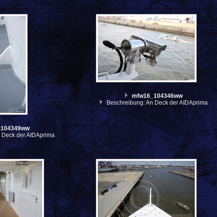
mfw16_104346ww
Beschreibung: An Deck der AIDAprima
_104349ww
 Deck der AIDAprima