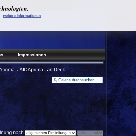
chnologien.
n.
weitere Informationen
ns
Impressionen
Aprima
AIDAprima - an Deck
dnung nach