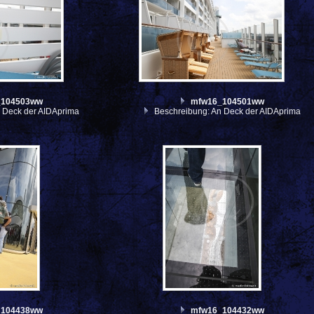
_104503ww
mfw16_104501ww
 Deck der AIDAprima
Beschreibung: An Deck der AIDAprima
_104438ww
mfw16_104432ww