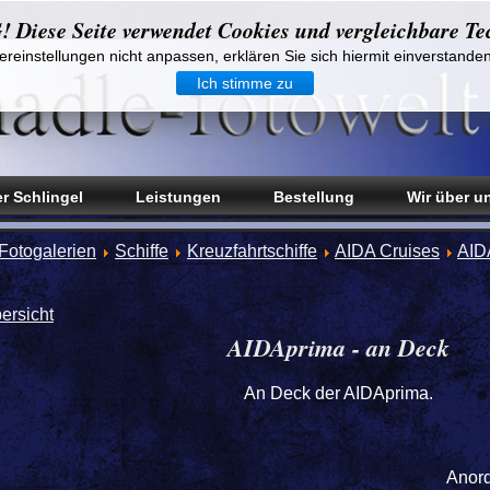
iese Seite verwendet Cookies und vergleichbare Te
reinstellungen nicht anpassen, erklären Sie sich hiermit einverstande
Ich stimme zu
r Schlingel
Leistungen
Bestellung
Wir über u
Fotogalerien
Schiffe
Kreuzfahrtschiffe
AIDA Cruises
AID
ersicht
AIDAprima - an Deck
An Deck der AIDAprima.
Anor