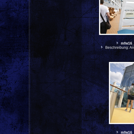
mfw16
Beschreibung: An
mfw16