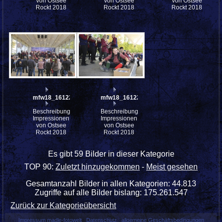
von Ostsee
von Ostsee
von Ostsee
Rockt 2018
Rockt 2018
Rockt 2018
mfw18_161224
mfw18_161221
Beschreibung:
Beschreibung:
Impressionen
Impressionen
von Ostsee
von Ostsee
Rockt 2018
Rockt 2018
Es gibt 59 Bilder in dieser Kategorie
TOP 90:
Zuletzt hinzugekommen
-
Meist gesehen
Gesamtanzahl Bilder in allen Kategorien: 44.813
Zugriffe auf alle Bilder bislang: 175.261.547
Zurück zur Kategorieübersicht
Impressum madle-fotowelt
Datenschutz
allgemeine Geschäftsbedingungen