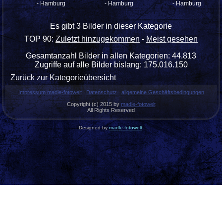
- Hamburg
- Hamburg
- Hamburg
Es gibt 3 Bilder in dieser Kategorie
TOP 90:
Zuletzt hinzugekommen
-
Meist gesehen
Gesamtanzahl Bilder in allen Kategorien: 44.813
Zugriffe auf alle Bilder bislang: 175.016.150
Zurück zur Kategorieübersicht
Impressum madle-fotowelt
Datenschutz
allgemeine Geschäftsbedingungen
Copyright (c) 2015 by
madle-fotowelt
All Rights Reserved
Designed by
madle-fotowelt
.