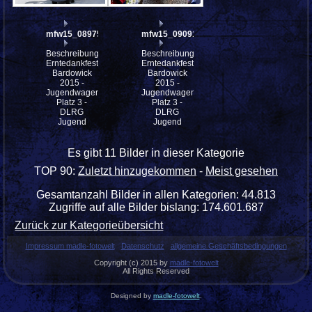
mfw15_089755w
mfw15_090914w
Beschreibung:
Beschreibung:
Erntedankfest
Erntedankfest
Bardowick
Bardowick
2015 -
2015 -
Jugendwagen
Jugendwagen
Platz 3 -
Platz 3 -
DLRG
DLRG
Jugend
Jugend
Es gibt 11 Bilder in dieser Kategorie
TOP 90:
Zuletzt hinzugekommen
-
Meist gesehen
Gesamtanzahl Bilder in allen Kategorien: 44.813
Zugriffe auf alle Bilder bislang: 174.601.687
Zurück zur Kategorieübersicht
Impressum madle-fotowelt
Datenschutz
allgemeine Geschäftsbedingungen
Copyright (c) 2015 by
madle-fotowelt
All Rights Reserved
Designed by
madle-fotowelt
.