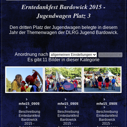
Erntedankfest Bardowick 2015 -
Jugendwagen Platz 3
Den dritten Platz der Jugendwagen belegte in diesem
Jahr der Themenwagen der DLRG Jugend Bardowick.
Anordnung nach
Es gibt 11 Bilder in dieser Kategorie
mfw15_090913w
mfw15_090911w
mfw15_090910w
Beschreibung:
Beschreibung:
Beschreibung:
Erntedankfest
Erntedankfest
Erntedankfest
Bardowick
Bardowick
Bardowick
2015 -
2015 -
2015 -