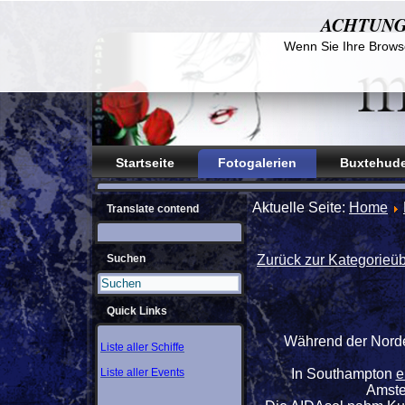
ACHTUNG! D
Wenn Sie Ihre Browse
Startseite
Fotogalerien
Buxtehude
Aktuelle Seite:
Home
Translate contend
Suchen
Zurück zur Kategorieüb
Quick Links
Während der Nordeu
Liste aller Schiffe
Liste aller Events
In Southampton
e
Amste