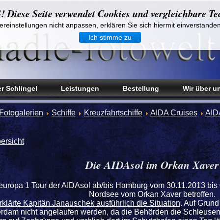
iese Seite verwendet Cookies und vergleichbare Te
reinstellungen nicht anpassen, erklären Sie sich hiermit einverstande
Ich stimme zu
r Schlingel
Leistungen
Bestellung
Wir über u
Fotogalerien
Schiffe
Kreuzfahrtschiffe
AIDA Cruises
AID
ersicht
Die AIDAsol im Orkan Xaver
ropa 1 Tour der AIDAsol ab/bis Hamburg vom 30.11.2013 bis 07
Nordsee vom Orkan Xaver betroffen.
rklärte Kapitän Janauschek ausführlich die Situation
. Auf Grun
rdam nicht angelaufen werden, da die Behörden die Schleusen