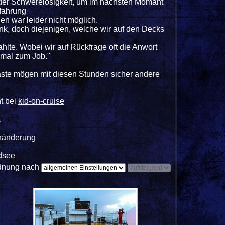
e der Schwerelosigkeit, um im nächsten Momant
rfahrung
n war leider nicht möglich.
nk, doch diejenigen, welche wir auf den Decks
lte. Wobei wir auf Rückfrage oft die Anwort
 mal zum Job."
äste mögen mit diesen Stunden sicher andere
ht bei
kid-on-cruise
.
enänderung
dsee
dnung nach