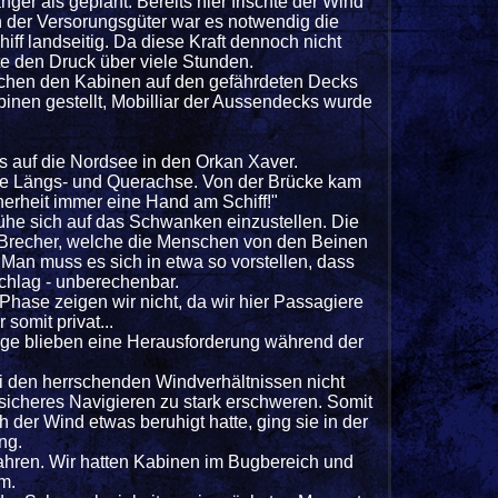
er als geplant. Bereits hier frischte der Wind
 der Versorungsgüter war es notwendig die
iff landseitig. Da diese Kraft dennoch nicht
te den Druck über viele Stunden.
ischen den Kabinen auf den gefährdeten Decks
inen gestellt, Mobilliar der Aussendecks wurde
s auf die Nordsee in den Orkan Xaver.
die Längs- und Querachse. Von der Brücke kam
cherheit immer eine Hand am Schiff!"
ühe sich auf das Schwanken einzustellen. Die
en Brecher, welche die Menschen von den Beinen
 Man muss es sich in etwa so vorstellen, dass
 Schlag - unberechenbar.
hase zeigen wir nicht, da wir hier Passagiere
omit privat...
äge blieben eine Herausforderung während der
 den herrschenden Windverhältnissen nicht
sicheres Navigieren zu stark erschweren. Somit
er Wind etwas beruhigt hatte, ging sie in der
ng.
fahren. Wir hatten Kabinen im Bugbereich und
m.