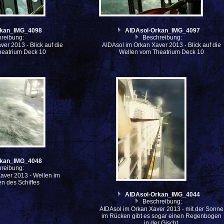
rkan_IMG_4098
AIDAsol-Orkan_IMG_4097
reibung:
Beschreibung:
er 2013 - Blick auf die
AIDAsol im Orkan Xaver 2013 - Blick auf die
heatrium Deck 10
Wellen vom Theatrium Deck 10
rkan_IMG_4048
reibung:
aver 2013 - Wellen im
n des Schiffes
AIDAsol-Orkan_IMG_4044
Beschreibung:
AIDAsol im Orkan Xaver 2013 - mit der Sonne
im Rücken gibt es sogar einen Regenbogen
in der Gischt.