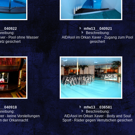
__040922
mfw13__040921
reibung:
Beschreibung:
ver - Pool ohne Wasser
AIDAsol im Orkan Xaver - Zugang zum Pool
etz gesichert
gesichert
__040918
mfw13__036581
reibung:
Beschreibung:
er - keine Vorstellungen
AIDAsol im Orkan Xaver - Body and Soul
in der Orkannacht
Sport - Räder gegen Verrutschen gesichert