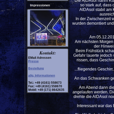
Die AIDAsol nahm Kurs
so stark auf, das
Impressionen
AIDAsol stabil am K
ausreic
In der Zwischenzeit 
wurden demontiert und 
Am 05.12.2013
Am nächsten Morgen w
der Hinweis
Beim Frühstück schau
Kontakt:
Gefahr lauerte jedoch
EMail Adressen
rissen, dass Geschir
Presse
Bestellung
...fliegendes Geschir
allg. Informationen
An das Schwanken gew
Tel.: +49 (4161) 558673
Fax: +49 (4161) 558670
Am Abend dann die 
Mobil: +49 (171) 8642635
angelaufen werden. Die
drehte die AIDAsol no
Interessant war das 