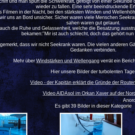
chiff und man spürt die Schwerkraft, gefolgt von einer Sekund
wieder zu fallen. Eine sehr beeindruckende E
s
Filmen in der Nacht, bei den stärksten Winden und Wellenhöhe
n wir uns an Bord unsicher. Sicher waren viele Menschen Seekra
sahen waren gut gelaunt.
 auch die Ruhe und Gelassenheit, welche die Besatzung ausstrah
bekamen:"Mir ist auch schlecht, doch das gehört nun
gemerkt, dass wir nicht Seekrank waren. Die vielen anderen G
Gedanken verbinden.
Mehr über
Windstärken und Wellengang
verrät ein Beric
Hier unsere Bilder der turbolenten Tage
Video - der Kapitän erklärt die Gründe der Rout
Video AIDAsol im Orkan Xaver auf der Nor
Anor
Es gibt 39 Bilder in dieser Kategorie