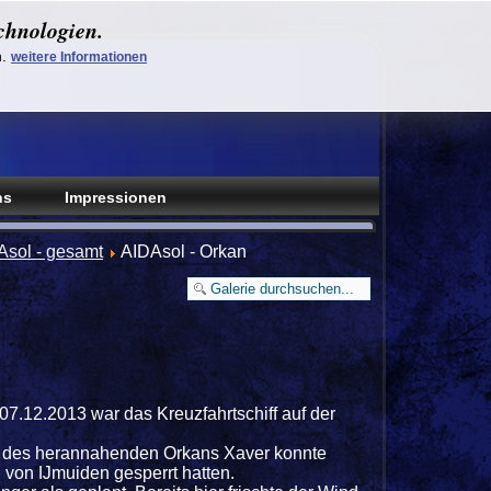
chnologien.
n.
weitere Informationen
ns
Impressionen
Asol - gesamt
AIDAsol - Orkan
.12.2013 war das Kreuzfahrtschiff auf der
d des herannahenden Orkans Xaver konnte
 von Ĳmuiden gesperrt hatten.