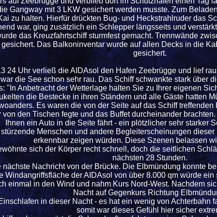
 auf Zeebrügge und verblieb dort im Schutzhafen einen Tag läng
s die Gangway mit 3 LKW gesichert werden musste. Zum Beladen
ai zu halten. Hierfür drückten Bug- und Heckstrahlruder das Sch
hend war, ging zusätzlich ein Schlepper längsseits und verstärk
wurde das Kreuzfahrtschiff sturmfest gemacht. Trennwände zw
gesichert. Das Balkoninventar wurde auf allen Decks in die Kab
gesichert.
 24 Uhr verließ die AIDAsol den Hafen Zeebrügge und lief rau
ar die See schon sehr rau. Das Schiff schwankte stark über 
: "In Anbetracht der Wetterlage halten Sie zu Ihrer eigenen Si
kelten die Bestecke in ihren Ständern und alle Gäste hatten M
 woanders. Es waren die von der Seite auf das Schiff treffend
r von den Tischen fegte und das Buffet durcheinander brachten.
Ihnen ein Auto in die Seite fährt - ein plötzlicher sehr starker
r, stürzende Menschen und andere Begleiterscheinungen dieser P
erkennbar zeigen würden. Diese Szenen belassen wir s
öhnte sich der Körper recht schnell, doch die seitlichen Schl
nächsten 28 Stunden.
nächste Nachricht von der Brücke. Die Elbmündung konnte bei
 Windangriffsfläche der AIDAsol von über 8.000 qm würde ein 
ch einmal in den Wind und nahm Kurs Nord-West. Nachdem sich d
Nacht auf Gegenkurs Richtung Elbmündu
Einschlafen in dieser Nacht - es hat ein wenig von Achterbahn 
somit war dieses Gefühl hier sicher extre