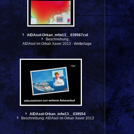
AIDAsol-Orkan_mfw13__039567col
Beschreibung:
AIDAsol im Orkan Xaver 2013 - Wetterlage
AIDAsol-Orkan_mfw13__039554
Beschreibung: AIDAsol im Orkan Xaver 2013