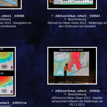
n_mfw13__039586
AIDAsol-Orkan_mfw13__039583
reibung:
Beschreibung:
er 2013 - Navigation im
AIDAsol im Orkan Xaver 2013 - Wetterlage an
n Amsterdam
den Schleusen von Ijmuiden
AIDAsol-Orkan_mfw13__039556
Beschreibung:
AIDAsol im Orkan Xaver 2013 - Kapitän
Janauschek erläutert die Wetterlage am
_mfw13__039557col
05.12.2013
reibung: