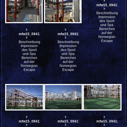
mfw15_094133
Beschreibung:
Impression
des Sport
und Spa
Bereiches
auf der
mfw15_094137
mfw15_094135
Norwegian
Escape
Beschreibung:
Beschreibung:
Impression
Impression
des Sport
des Sport
und Spa
und Spa
Bereiches
Bereiches
auf der
auf der
Norwegian
Norwegian
Escape
Escape
mfw15_094132
mfw15_094130
mfw15_094129