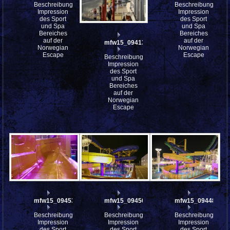
Beschreibung:
Beschreibung:
Impression
Impression
des Sport
des Sport
und Spa
und Spa
Bereiches
Bereiches
auf der
auf der
mfw15_094135
Norwegian
Norwegian
Escape
Escape
Beschreibung:
Impression
des Sport
und Spa
Bereiches
auf der
Norwegian
Escape
mfw15_094537
mfw15_094502
mfw15_094488
Beschreibung:
Beschreibung:
Beschreibung:
Impression
Impression
Impression
des Sport
des Sport
des Sport