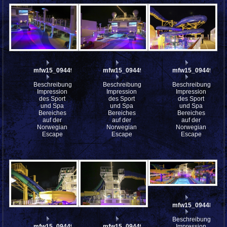
mfw15_094498
mfw15_094496
mfw15_094495
Beschreibung:
Beschreibung:
Beschreibung:
Impression
Impression
Impression
des Sport
des Sport
des Sport
und Spa
und Spa
und Spa
Bereiches
Bereiches
Bereiches
auf der
auf der
auf der
Norwegian
Norwegian
Norwegian
Escape
Escape
Escape
mfw15_094489st
Beschreibung:
mfw15_094494
mfw15_094492
Impression