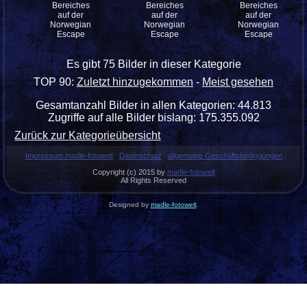
Bereiches
Bereiches
Bereiches
auf der
auf der
auf der
Norwegian
Norwegian
Norwegian
Escape
Escape
Escape
Es gibt 75 Bilder in dieser Kategorie
TOP 90:
Zuletzt hinzugekommen
-
Meist gesehen
Gesamtanzahl Bilder in allen Kategorien: 44.813
Zugriffe auf alle Bilder bislang: 175.355.092
Zurück zur Kategorieübersicht
Impressum madle-fotowelt
Datenschutz
allgemeine Geschäftsbedingungen
Copyright (c) 2015 by
madle-fotowelt
All Rights Reserved
Designed by
madle-fotowelt
.