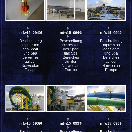
mfw15_094053
mfw15_094052
mfw15_094036
Beschreibung:
Beschreibung:
Beschreibung:
Impression
Impression
Impression
des Sport
des Sport
des Sport
und Spa
und Spa
und Spa
Bereiches
Bereiches
Bereiches
auf der
auf der
auf der
Norwegian
Norwegian
Norwegian
Escape
Escape
Escape
mfw15_093987
mfw15_093985
mfw15_093983
Beschreibung:
Beschreibung:
Beschreibung: