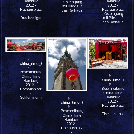
Hamburg
Hamburg
- Osteingang
2012 -
2012 -
mit Blick auf
Rathausplatz
Rathausplatz
das Rathaus
-
- Osteingang
Drachenfigur
mit Blick auf
das Rathaus
china_time_HH_mfw12__005732_st
Beschreibung:
China Time
china_time_HH_m
Hamburg
2012 -
Beschreibung:
Rathausplatz
China Time
-
Hamburg
Schlemmermeile
2012 -
china_time_HH_mfw12__005726
Rathausplatz
-
Beschreibung:
Tischlerkunst
China Time
Hamburg
2012 -
Rathausplatz
-