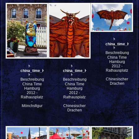
china_time_HH_m
Beschreibung:
China Time
Hamburg
2012 -
Rathausplatz
china_time_HH_mfw12__005720
china_time_HH_mfw12__005717
-
Chinesischer
Beschreibung:
Beschreibung:
Drachen
China Time
China Time
Hamburg
Hamburg
2012 -
2012 -
Rathausplatz
Rathausplatz
-
-
Mönchsfigur
Chinesischer
Drachen