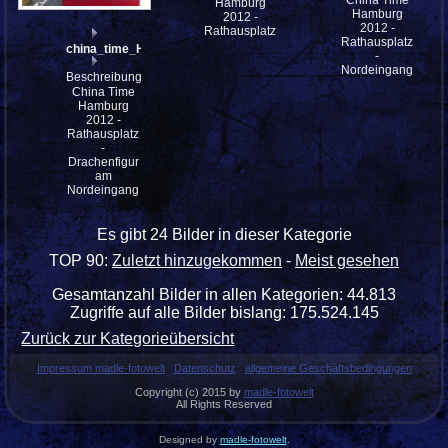
China Time
Hamburg
Hamburg
2012 -
2012 -
Rathausplatz
Rathausplatz
china_time_HH_mfw12__005702
-
Nordeingang
Beschreibung:
China Time
Hamburg
2012 -
Rathausplatz
-
Drachenfigur
am
Nordeingang
Es gibt 24 Bilder in dieser Kategorie
TOP 90:
Zuletzt hinzugekommen
-
Meist gesehen
Gesamtanzahl Bilder in allen Kategorien: 44.813
Zugriffe auf alle Bilder bislang: 175.524.145
Zurück zur Kategorieübersicht
Impressum madle-fotowelt
Datenschutz
allgemeine Geschäftsbedingungen
Copyright (c) 2015 by
madle-fotowelt
All Rights Reserved
Designed by
madle-fotowelt
.