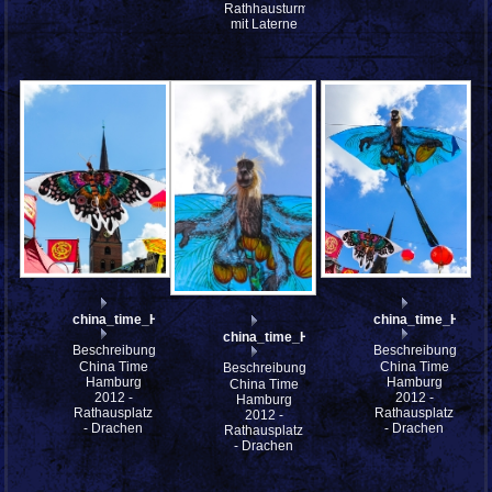
Rathhausturm
mit Laterne
china_time_HH_mfw12__005723
china_time_HH_m
china_time_HH_mfw12__005722
Beschreibung:
Beschreibung:
China Time
China Time
Beschreibung:
Hamburg
Hamburg
China Time
2012 -
2012 -
Hamburg
Rathausplatz
Rathausplatz
2012 -
- Drachen
- Drachen
Rathausplatz
- Drachen