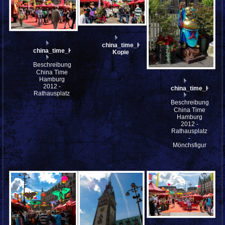
china_time_HH_mfw12__005712-
china_time_HH_mfw12__005713
Kopie
Beschreibung:
China Time
Hamburg
2012 -
china_time_HH_m
Rathausplatz
Beschreibung:
China Time
Hamburg
2012 -
Rathausplatz
-
Mönchsfigur