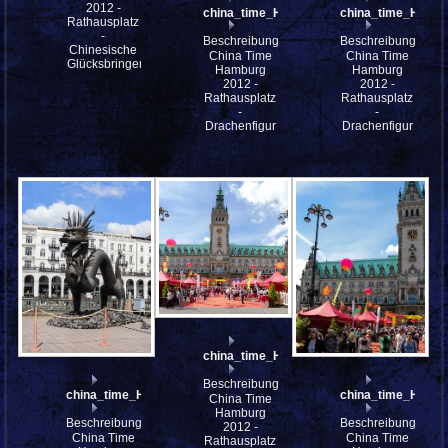
2012 -
china_time_HH_mfw12__005753
china_time_HH_m
Rathausplatz
-
Beschreibung:
Beschreibung:
Chinesische
China Time
China Time
Glücksbringer
Hamburg
Hamburg
2012 -
2012 -
Rathausplatz
Rathausplatz
-
-
Drachenfigur
Drachenfigur
china_time_HH_mfw12__005738_stitch
Beschreibung:
china_time_HH_mfw12__005743
china_time_HH_m
China Time
Hamburg
Beschreibung:
Beschreibung:
2012 -
China Time
China Time
Rathausplatz