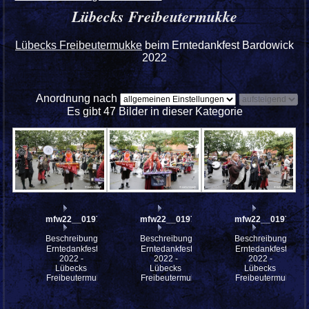
Lübecks Freibeutermukke
Lübecks Freibeutermukke
beim Erntedankfest Bardowick
2022
Anordnung nach
Es gibt 47 Bilder in dieser Kategorie
mfw22__0197980
mfw22__0197979
mfw22__0197978
Beschreibung:
Beschreibung:
Beschreibung:
Erntedankfest
Erntedankfest
Erntedankfest
2022 -
2022 -
2022 -
Lübecks
Lübecks
Lübecks
Freibeutermukke
Freibeutermukke
Freibeutermukke