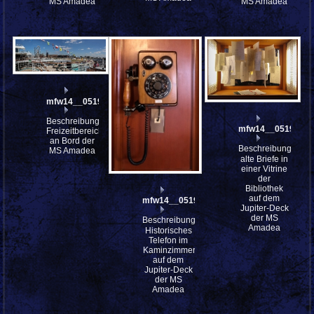
MS Amadea
MS Amadea
mfw14__051969st
Beschreibung:
mfw14__051947
Freizeitbereiche
an Bord der
Beschreibung:
MS Amadea
alte Briefe in
einer Vitrine
der
Bibliothek
auf dem
mfw14__051950
Jupiter-Deck
der MS
Beschreibung:
Amadea
Historisches
Telefon im
Kaminzimmer
auf dem
Jupiter-Deck
der MS
Amadea