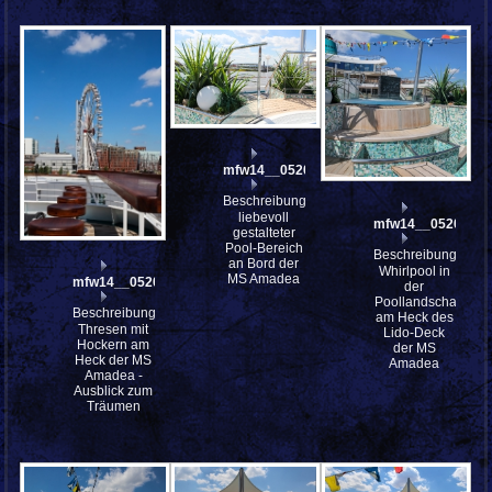
mfw14__052013
Beschreibung:
liebevoll
mfw14__052004st
gestalteter
Pool-Bereich
Beschreibung:
an Bord der
Whirlpool in
MS Amadea
mfw14__052014
der
Poollandschaft
Beschreibung:
am Heck des
Thresen mit
Lido-Deck
Hockern am
der MS
Heck der MS
Amadea
Amadea -
Ausblick zum
Träumen