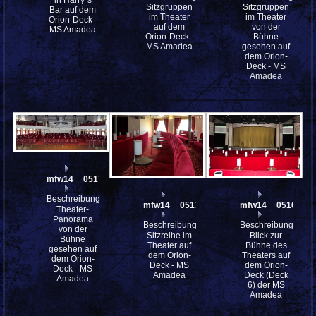
in Harry´s
Sitzgruppen
Sitzgruppen
Bar auf dem
im Theater
im Theater
Orion-Deck -
auf dem
von der
MS Amadea
Orion-Deck -
Bühne
MS Amadea
gesehen auf
dem Orion-
Deck - MS
Amadea
mfw14__051703st
Beschreibung:
mfw14__051701
mfw14__051698
Theater-
Panorama
Beschreibung:
Beschreibung:
von der
Sitzreihe im
Blick zur
Bühne
Theater auf
Bühne des
gesehen auf
dem Orion-
Theaters auf
dem Orion-
Deck - MS
dem Orion-
Deck - MS
Amadea
Deck (Deck
Amadea
6) der MS
Amadea