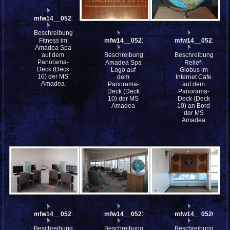
mfw14__052159
Beschreibung:
Fitness im
mfw14__052158
mfw14__052113
Amadea Spa
auf dem
Beschreibung:
Beschreibung:
Panorama-
Amadea Spa
Relief-
Deck (Deck
Logo auf
Globus im
10) der MS
dem
Internet Cafe
Amadea
Panorama-
auf dem
Deck (Deck
Panorama-
10) der MS
Deck (Deck
Amadea
10) an Bord
der MS
Amadea
mfw14__052112
mfw14__052111
mfw14__052034
Beschreibung:
Beschreibung:
Beschreibung: