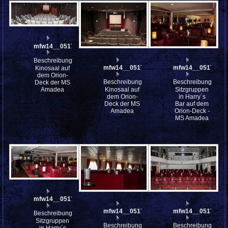
mfw14__051740st
Beschreibung:
mfw14__051737
mfw14__051721
Kinosaal auf
dem Orion-
Beschreibung:
Beschreibung:
Deck der MS
Amadea
Kinosaal auf
Sitzgruppen
dem Orion-
in Harry´s
Deck der MS
Bar auf dem
Amadea
Orion-Deck -
MS Amadea
mfw14__051719st
mfw14__051716
mfw14__051707
Beschreibung:
Sitzgruppen
Beschreibung:
Beschreibung: