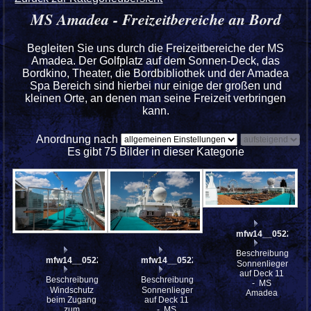
MS Amadea - Freizeitbereiche an Bord
Begleiten Sie uns durch die Freizeitbereiche der MS
Amadea. Der Golfplatz auf dem Sonnen-Deck, das
Bordkino, Theater, die Bordbibliothek und der Amadea
Spa Bereich sind hierbei nur einige der großen und
kleinen Orte, an denen man seine Freizeit verbringen
kann.
Anordnung nach
Es gibt 75 Bilder in dieser Kategorie
mfw14__052247st
Beschreibung:
mfw14__052249
mfw14__052248
Sonnenliegen
auf Deck 11
Beschreibung:
Beschreibung:
- MS
Windschutz
Sonnenliegen
Amadea
beim Zugang
auf Deck 11
zum
- MS