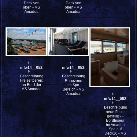
Deck von
Deck von
oben - MS
oben - MS
Amadea
Amadea
mfw14__052174
mfw14__052169
Beschreibung:
Beschreibung:
Freizeitbereiche
Ruhezone
an Bord der
im Spa
MS Amadea
Bereich - MS
Amadea
mfw14__052167
Beschreibung:
neue Frisur
gefällig? -
Bordfriseur
im Amadea
Spa auf
Deck10 - MS