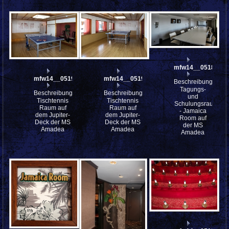
mfw14__051866st
mfw14__051920
mfw14__051919
Beschreibung:
Tagungs-
Beschreibung:
Beschreibung:
und
Tischtennis
Tischtennis
Schulungsraum
Raum auf
Raum auf
- Jamaica
dem Jupiter-
dem Jupiter-
Room auf
Deck der MS
Deck der MS
der MS
Amadea
Amadea
Amadea