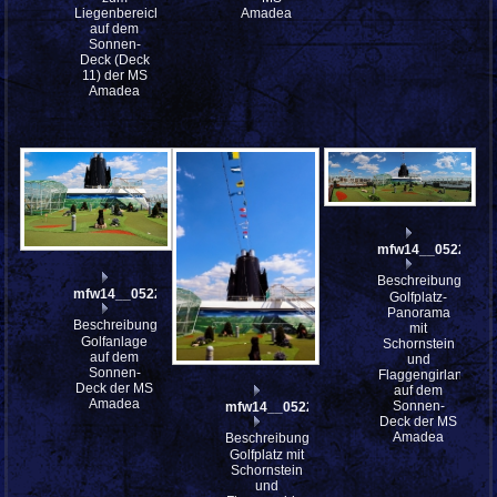
Liegenbereich
Amadea
auf dem
Sonnen-
Deck (Deck
11) der MS
Amadea
mfw14__052208st
Beschreibung:
mfw14__052214
Golfplatz-
Panorama
Beschreibung:
mit
Golfanlage
Schornstein
auf dem
und
Sonnen-
Flaggengirlande
Deck der MS
auf dem
Amadea
Sonnen-
mfw14__052213
Deck der MS
Amadea
Beschreibung:
Golfplatz mit
Schornstein
und