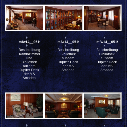
mfw14__051945
mfw14__051944
mfw14__051941
Beschreibung:
Beschreibung:
Beschreibung:
Kaminzimmer
Bibliothek
Bibliothek
und
auf dem
auf dem
Bibliothek
Jupiter-Deck
Jupiter-Deck
auf dem
der MS
der MS
Jupiter-Deck
Amadea
Amadea
der MS
Amadea