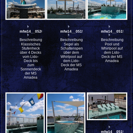
mfw14__052001
mfw14__051996
mfw14__051994st
Beschreibung:
Beschreibung:
Beschreibung:
Klassisches
Segel als
Pool und
Stufenheck
Schattenspender
Whirlpool auf
über 4 Decks
über dem
dem Lido-
vom Lido-
Whirlpool auf
Deck der MS
Deck bis
dem Lido-
Amadea
zum
Deck der MS
Sonnendeck
Amadea
der MS
Amadea
mfw14__051984