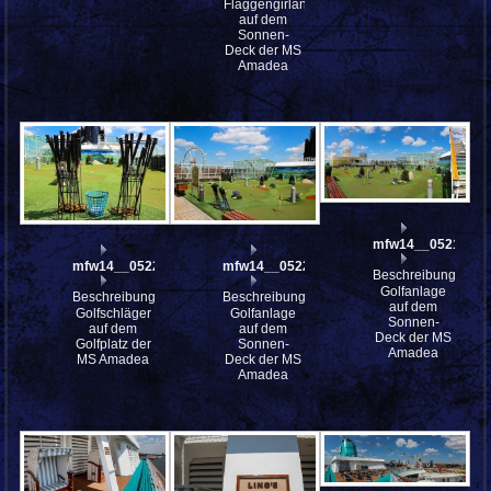
Flaggengirlande
auf dem
Sonnen-
Deck der MS
Amadea
mfw14__052190st
mfw14__052204
mfw14__052203
Beschreibung:
Golfanlage
Beschreibung:
Beschreibung:
auf dem
Golfschläger
Golfanlage
Sonnen-
auf dem
auf dem
Deck der MS
Golfplatz der
Sonnen-
Amadea
MS Amadea
Deck der MS
Amadea