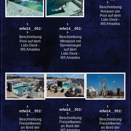
Beschreibung:
Relaxen am
Pool auf dem
Lido-Deck -
MS Amadea
mfw14__051988
mfw14__051986
Beschreibung:
Beschreibung:
Pool auf dem
Whirlpool mit
Lido-Deck -
Sonnensegel
MS Amadea
auf dem
Lido-Deck -
MS Amadea
mfw14__051975st
mfw14__051983
mfw14__051972
Beschreibung:
Beschreibung:
Beschreibung:
Freizeitbereiche
Freizeitbereiche
Freizeitbereiche
an Bord der
an Bord der
an Bord der
MS Amadea