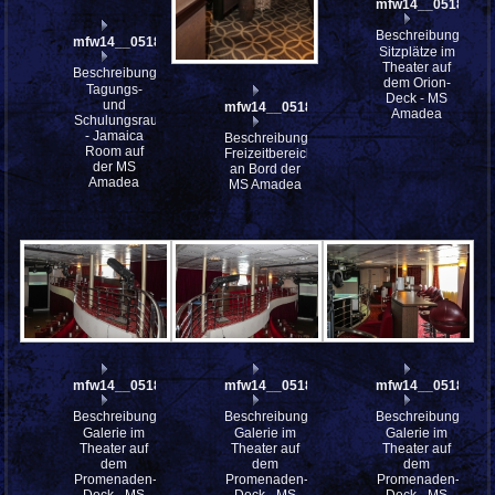
mfw14__051847st
Beschreibung:
mfw14__051864
Sitzplätze im
Theater auf
Beschreibung:
dem Orion-
Tagungs-
Deck - MS
und
mfw14__051863
Amadea
Schulungsraum
- Jamaica
Beschreibung:
Room auf
Freizeitbereiche
der MS
an Bord der
Amadea
MS Amadea
mfw14__051845
mfw14__051844
mfw14__051842
Beschreibung:
Beschreibung:
Beschreibung:
Galerie im
Galerie im
Galerie im
Theater auf
Theater auf
Theater auf
dem
dem
dem
Promenaden-
Promenaden-
Promenaden-
Deck - MS
Deck - MS
Deck - MS