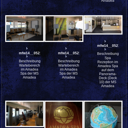
Amadea
mfw14__052164st
mfw14__052166
mfw14__052165
Beschreibung:
Spa
Beschreibung:
Beschreibung:
Rezeption im
Wartebereich
Wartebereich
Amadea Spa
im Amadea
im Amadea
auf dem
Spa der MS
Spa der MS
Panorama-
Amadea
Amadea
Deck (Deck
10) der MS
Amadea