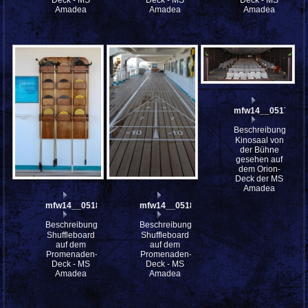
Amadea
Amadea
Amadea
mfw14__051743st
Beschreibung:
Kinosaal von
der Bühne
gesehen auf
dem Orion-
Deck der MS
Amadea
mfw14__051823
mfw14__051813
Beschreibung:
Beschreibung:
Shuffleboard
Shuffleboard
auf dem
auf dem
Promenaden-
Promenaden-
Deck - MS
Deck - MS
Amadea
Amadea