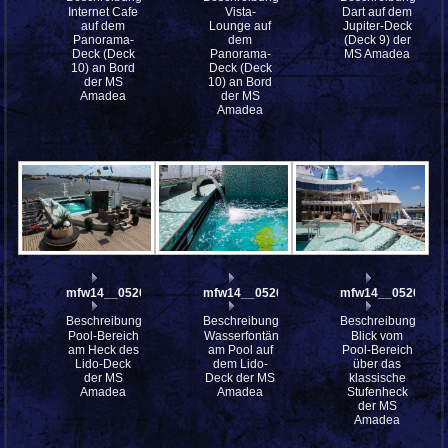
Internet Cafe
Vista-
Dart auf dem
auf dem
Lounge auf
Jupiter-Deck
Panorama-
dem
(Deck 9) der
Deck (Deck
Panorama-
MS Amadea
10) an Bord
Deck (Deck
der MS
10) an Bord
Amadea
der MS
Amadea
mfw14__052031
mfw14__052019
mfw14__052017
Beschreibung:
Beschreibung:
Beschreibung:
Pool-Bereich
Wasserfontäne
Blick vom
am Heck des
am Pool auf
Pool-Bereich
Lido-Deck
dem Lido-
über das
der MS
Deck der MS
klassische
Amadea
Amadea
Stufenheck
der MS
Amadea