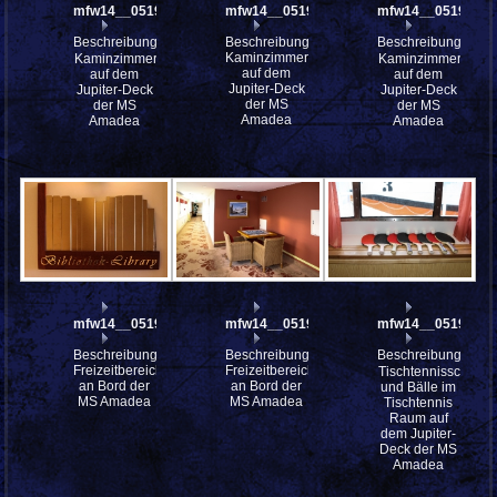
mfw14__051938
mfw14__051937
mfw14__051930
Beschreibung:
Beschreibung:
Beschreibung:
Kaminzimmer
Kaminzimmer
Kaminzimmer
auf dem
auf dem
auf dem
Jupiter-Deck
Jupiter-Deck
Jupiter-Deck
der MS
der MS
der MS
Amadea
Amadea
Amadea
mfw14__051926
mfw14__051924
mfw14__051921
Beschreibung:
Beschreibung:
Beschreibung:
Freizeitbereiche
Freizeitbereiche
Tischtennisschläge
an Bord der
an Bord der
und Bälle im
MS Amadea
MS Amadea
Tischtennis
Raum auf
dem Jupiter-
Deck der MS
Amadea