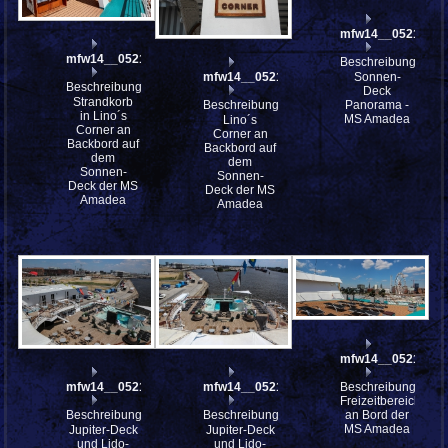
mfw14__052183st
mfw14__052186st
Beschreibung:
Sonnen-
mfw14__052184
Beschreibung:
Deck
Strandkorb
Panorama -
Beschreibung:
in Lino´s
MS Amadea
Lino´s
Corner an
Corner an
Backbord auf
Backbord auf
dem
dem
Sonnen-
Sonnen-
Deck der MS
Deck der MS
Amadea
Amadea
mfw14__052177_
Beschreibung:
mfw14__052180
mfw14__052179
Freizeitbereiche
an Bord der
Beschreibung:
Beschreibung:
MS Amadea
Jupiter-Deck
Jupiter-Deck
und Lido-
und Lido-