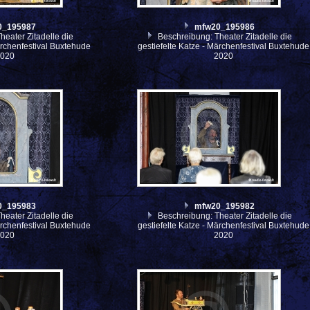
0_195987
mfw20_195986
eater Zitadelle die
Beschreibung: Theater Zitadelle die
ärchenfestival Buxtehude
gestiefelte Katze - Märchenfestival Buxtehude
2020
2020
0_195983
mfw20_195982
eater Zitadelle die
Beschreibung: Theater Zitadelle die
ärchenfestival Buxtehude
gestiefelte Katze - Märchenfestival Buxtehude
2020
2020