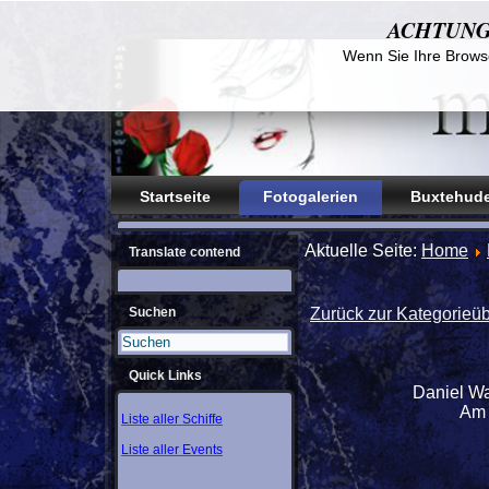
ACHTUNG! D
Wenn Sie Ihre Browse
Startseite
Fotogalerien
Buxtehude
Aktuelle Seite:
Home
Translate contend
Suchen
Zurück zur Kategorieüb
Quick Links
Daniel Wa
Am 
Liste aller Schiffe
Liste aller Events