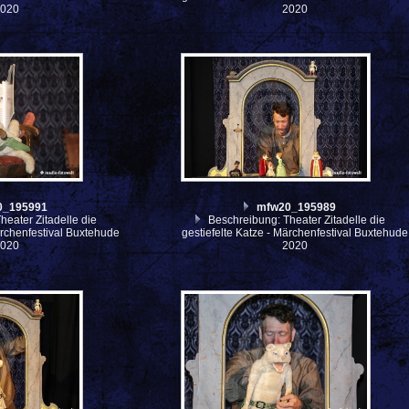
2020
2020
0_195991
mfw20_195989
eater Zitadelle die
Beschreibung: Theater Zitadelle die
ärchenfestival Buxtehude
gestiefelte Katze - Märchenfestival Buxtehude
2020
2020