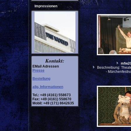
Impressionen
Kontakt:
mfw2
EMail Adressen
Beschreibung: Theate
Presse
- Märchenfesti
Bestellung
allg. Informationen
Tel.: +49 (4161) 558673
Fax: +49 (4161) 558670
Mobil: +49 (171) 8642635