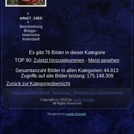
mfw17_146268
Beschreibung:
Brügge -
historische
Innenstadt
Es gibt 76 Bilder in dieser Kategorie
TOP 90:
Zuletzt hinzugekommen
-
Meist gesehen
Gesamtanzahl Bilder in allen Kategorien: 44.813
Zugriffe auf alle Bilder bislang: 175.148.309
Zurück zur Kategorieübersicht
Impressum madle-fotowelt
Datenschutz
allgemeine Geschäftsbedingungen
Copyright (c) 2015 by
madle-fotowelt
All Rights Reserved
Designed by
madle-fotowelt
.