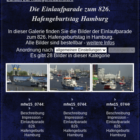
Die Einlaufparade zum 826.
Hafengeburtstag Hamburg
In dieser Galerie finden Sie die Bilder der Einlaufparade
zum 826. Hafengeburtstag in Hamburg.
Alle Bilder sind bestellbar -
weitere Infos
Anordnung nach
Es gibt 28 Bilder in dieser Kategorie
mfw15_074419
mfw15_074410
mfw15_074409
Beschreibung:
Beschreibung:
Beschreibung:
Impression -
Impression -
Impression -
Einlaufparade
Einlaufparade
Einlaufparade
826.
826.
826.
Hafengeburtstag
Hafengeburtstag
Hafengeburtstag
Hamburg
Hamburg
Hamburg