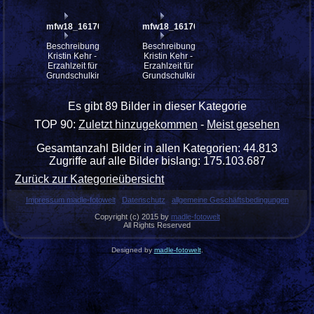
mfw18_161702
mfw18_161700
Beschreibung:
Beschreibung:
Kristin Kehr -
Kristin Kehr -
Erzahlzeit für
Erzahlzeit für
Grundschulkinder
Grundschulkinder
Es gibt 89 Bilder in dieser Kategorie
TOP 90:
Zuletzt hinzugekommen
-
Meist gesehen
Gesamtanzahl Bilder in allen Kategorien: 44.813
Zugriffe auf alle Bilder bislang: 175.103.687
Zurück zur Kategorieübersicht
Impressum madle-fotowelt
Datenschutz
allgemeine Geschäftsbedingungen
Copyright (c) 2015 by
madle-fotowelt
All Rights Reserved
Designed by
madle-fotowelt
.