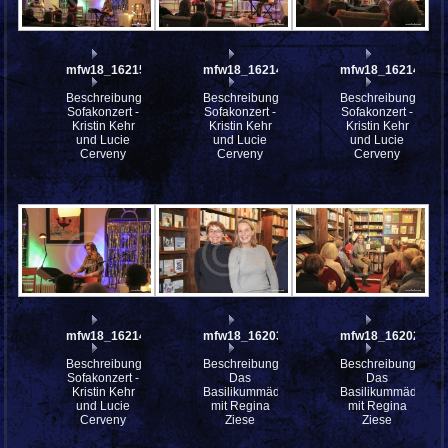
mfw18_162152
mfw18_162148
mfw18_162147
Beschreibung:
Beschreibung:
Beschreibung:
Sofakonzert -
Sofakonzert -
Sofakonzert -
Kristin Kehr
Kristin Kehr
Kristin Kehr
und Lucie
und Lucie
und Lucie
Cerveny
Cerveny
Cerveny
mfw18_162146
mfw18_162034
mfw18_162029
Beschreibung:
Beschreibung:
Beschreibung:
Sofakonzert -
Das
Das
Kristin Kehr
Basilikummädchen
Basilikummädchen
und Lucie
mit Regina
mit Regina
Cerveny
Ziese
Ziese