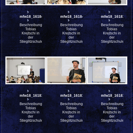
mfw18_161845
mfw18_161843
mfw18_161839
Beschreibung:
Beschreibung:
Beschreibung:
Tobias
Tobias
Tobias
Krejtschi in
Krejtschi in
Krejtschi in
der
der
der
Stieglitzschule
Stieglitzschule
Stieglitzschule
mfw18_161837
mfw18_161836
mfw18_161835
Beschreibung:
Beschreibung:
Beschreibung:
Tobias
Tobias
Tobias
Krejtschi in
Krejtschi in
Krejtschi in
der
der
der
Stieglitzschule
Stieglitzschule
Stieglitzschule