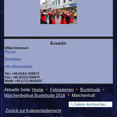
Kontakt:
EMail Adressen
Presse
Bestellung
allg. Informationen
Tel.: +49 (4161) 558673
Fax: +49 (4161) 558670
Mobil: +49 (171) 8642635
Aktuelle Seite:
Home
Fotogalerien
Buxtehude
Märchenfestival Buxtehude 2018
Märchenhaft
Zurück zur Kategorieübersicht