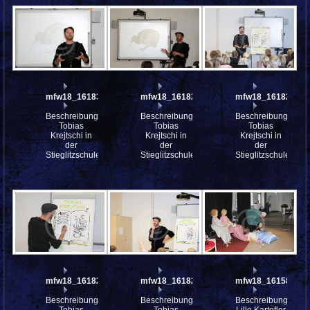
mfw18_161830
mfw18_161829
mfw18_161828
Beschreibung:
Beschreibung:
Beschreibung:
Tobias
Tobias
Tobias
Krejtschi in
Krejtschi in
Krejtschi in
der
der
der
Stieglitzschule
Stieglitzschule
Stieglitzschule
mfw18_161824
mfw18_161823
mfw18_161586
Beschreibung:
Beschreibung:
Beschreibung: