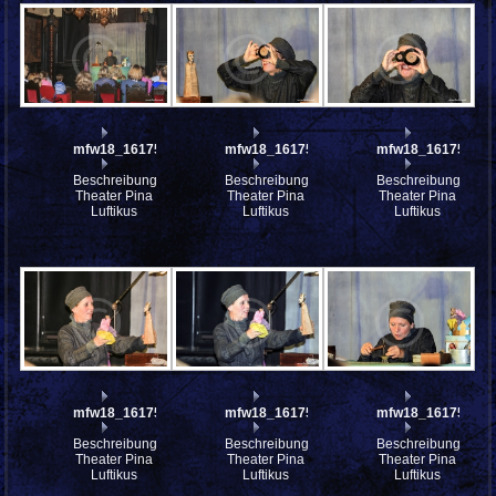
mfw18_161759
mfw18_161757
mfw18_161756
Beschreibung:
Beschreibung:
Beschreibung:
Theater Pina
Theater Pina
Theater Pina
Luftikus
Luftikus
Luftikus
mfw18_161754
mfw18_161753
mfw18_161752
Beschreibung:
Beschreibung:
Beschreibung:
Theater Pina
Theater Pina
Theater Pina
Luftikus
Luftikus
Luftikus