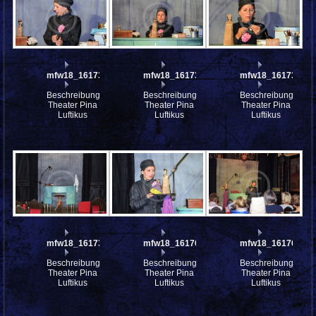
mfw18_161736
mfw18_161733
mfw18_161732
Beschreibung:
Beschreibung:
Beschreibung:
Theater Pina
Theater Pina
Theater Pina
Luftikus
Luftikus
Luftikus
mfw18_161730
mfw18_161762
mfw18_161761
Beschreibung:
Beschreibung:
Beschreibung:
Theater Pina
Theater Pina
Theater Pina
Luftikus
Luftikus
Luftikus