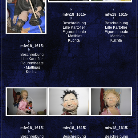
mfw18_161542
mfw18_161540
Beschreibung:
Beschreibung:
Lille Kartofler
Lille Kartofler
Figurentheater
Figurentheater
- Matthias
- Matthias
Kuchta
Kuchta
mfw18_161545
Beschreibung:
Lille Kartofler
Figurentheater
- Matthias
Kuchta
mfw18_161534
mfw18_161533
mfw18_161532
Beschreibung:
Beschreibung:
Beschreibung: