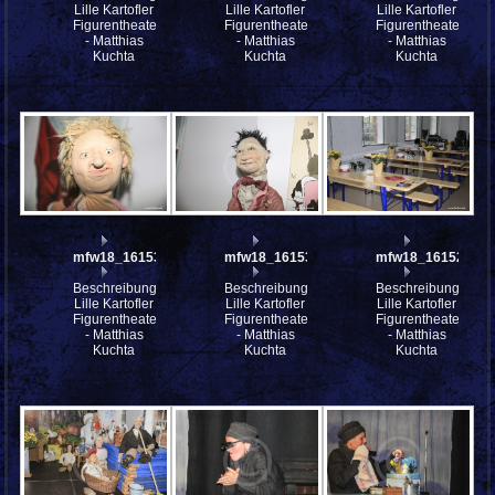
Lille Kartofler
Lille Kartofler
Lille Kartofler
Figurentheater
Figurentheater
Figurentheater
- Matthias
- Matthias
- Matthias
Kuchta
Kuchta
Kuchta
mfw18_161531
mfw18_161530
mfw18_161529
Beschreibung:
Beschreibung:
Beschreibung:
Lille Kartofler
Lille Kartofler
Lille Kartofler
Figurentheater
Figurentheater
Figurentheater
- Matthias
- Matthias
- Matthias
Kuchta
Kuchta
Kuchta