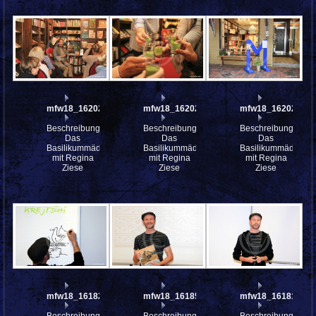
mfw18_162027
mfw18_162024
mfw18_162023
Beschreibung:
Beschreibung:
Beschreibung:
Das
Das
Das
Basilikummädchen
Basilikummädchen
Basilikummädchen
mit Regina
mit Regina
mit Regina
Ziese
Ziese
Ziese
mfw18_161820
mfw18_161850
mfw18_161819
Beschreibung:
Beschreibung:
Beschreibung: