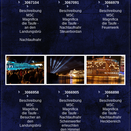
_3067104
_3067091
_3066979
Beschreibung:
Beschreibung:
Beschreibung:
MSC
MSC
MSC
Magnifica
Magnifica
Magnifica
die Taufe -
die Taufe -
die Taufe -
an den
Nachtaufnahme,
Feuerwerk
Landungsbrücken
Steuerbordansicht
-
Nachtaufnahme
_3066958
_3066905
_3066898
Beschreibung:
Beschreibung:
Beschreibung:
MSC
MSC
MSC
Magnifica
Magnifica
Magnifica
die Taufe -
die Taufe -
die Taufe -
Besucher an
Nachtaufnahme,
Nachtaufnahme
den
Scheinwerfer
Heckbereich
Landungsbrücken
erleuchten
den Himmel