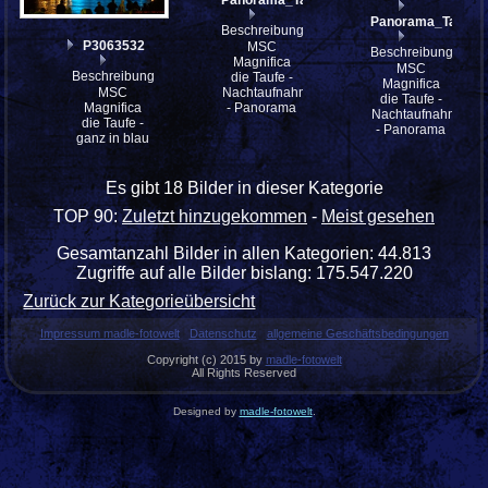
Panorama_Taufe1
Beschreibung:
P3063532
MSC
Beschreibung:
Magnifica
MSC
Beschreibung:
die Taufe -
Magnifica
Nachtaufnahme
MSC
die Taufe -
- Panorama
Magnifica
Nachtaufnahme
die Taufe -
- Panorama
ganz in blau
Es gibt 18 Bilder in dieser Kategorie
TOP 90:
Zuletzt hinzugekommen
-
Meist gesehen
Gesamtanzahl Bilder in allen Kategorien: 44.813
Zugriffe auf alle Bilder bislang: 175.547.220
Zurück zur Kategorieübersicht
Impressum madle-fotowelt
Datenschutz
allgemeine Geschäftsbedingungen
Copyright (c) 2015 by
madle-fotowelt
All Rights Reserved
Designed by
madle-fotowelt
.