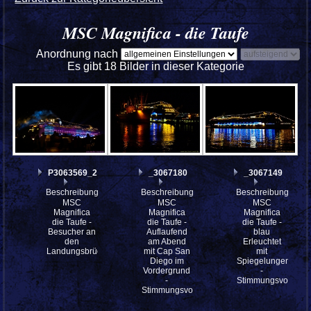
MSC Magnifica - die Taufe
Anordnung nach
Es gibt 18 Bilder in dieser Kategorie
P3063569_2
_3067180
_3067149
Beschreibung:
Beschreibung:
Beschreibung:
MSC
MSC
MSC
Magnifica
Magnifica
Magnifica
die Taufe -
die Taufe -
die Taufe -
Besucher an
Auflaufend
blau
den
am Abend
Erleuchtet
Landungsbrücken
mit Cap San
mit
Diego im
Spiegelungen
Vordergrund
-
-
Stimmungsvoll
Stimmungsvoll