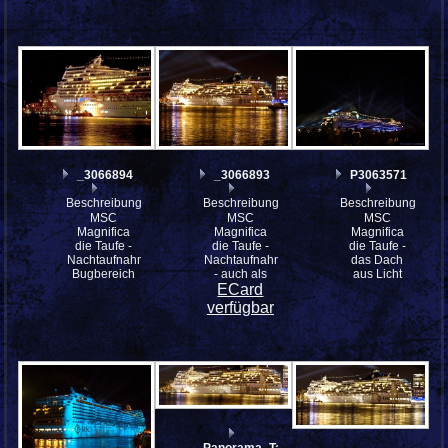
_3066894
_3066893
P3063571
Beschreibung:
Beschreibung:
Beschreibung:
MSC
MSC
MSC
Magnifica
Magnifica
Magnifica
die Taufe -
die Taufe -
die Taufe -
Nachtaufnahme
Nachtaufnahme
das Dach
Bugbereich
- auch als
aus Licht
ECard
verfügbar
Panorama_Taufe2