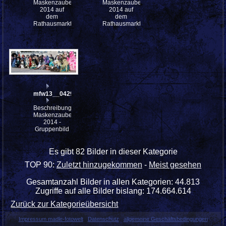
Maskenzauber
Maskenzauber
2014 auf
2014 auf
dem
dem
Rathausmarkt
Rathausmarkt
mfw13__042997_st
Beschreibung:
Maskenzauber
2014 -
Gruppenbild
Es gibt 82 Bilder in dieser Kategorie
TOP 90:
Zuletzt hinzugekommen
-
Meist gesehen
Gesamtanzahl Bilder in allen Kategorien: 44.813
Zugriffe auf alle Bilder bislang: 174.664.614
Zurück zur Kategorieübersicht
Impressum madle-fotowelt
Datenschutz
allgemeine Geschäftsbedingungen