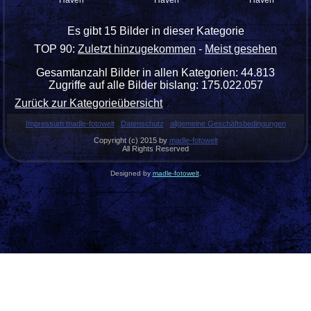
Haven
Haven
Haven
Es gibt 15 Bilder in dieser Kategorie
TOP 90:
Zuletzt hinzugekommen
-
Meist gesehen
Gesamtanzahl Bilder in allen Kategorien: 44.813
Zugriffe auf alle Bilder bislang: 175.022.057
Zurück zur Kategorieübersicht
Impressum madle-fotowelt
Datenschutz
allgemeine Geschäftsbedingungen
Copyright (c) 2015 by
madle-fotowelt
All Rights Reserved
Designed by
madle-fotowelt
.