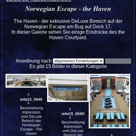
Norwegian Escape - the Haven
The Haven - der exklusive DeLuxe Bereich auf der
Norwegian Escape am Bug auf Deck 17.
In dieser Galerie sehen Sie einige Eindrücke des the
Haven Courtyard.
Anordnung nach
Es gibt 15 Bilder in dieser Kategorie
mfw15_094019st
Beschreibung:
Impression
mfw15_094050
vom DeLuxe
Bereich der
Beschreibung:
Norwegian
Impression
Escape - The
vom DeLuxe
Haven
Bereich der