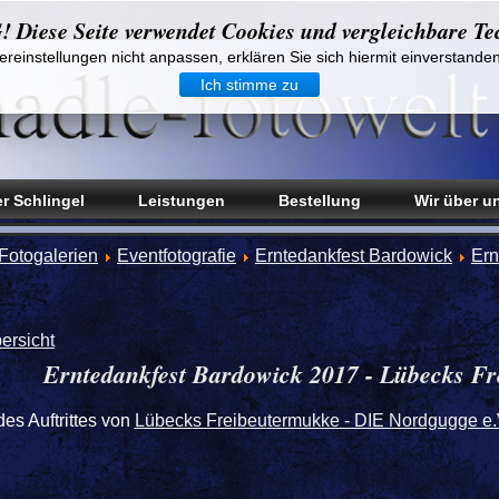
iese Seite verwendet Cookies und vergleichbare Te
reinstellungen nicht anpassen, erklären Sie sich hiermit einverstande
Ich stimme zu
r Schlingel
Leistungen
Bestellung
Wir über u
Fotogalerien
Eventfotografie
Erntedankfest Bardowick
Ern
ersicht
Erntedankfest Bardowick 2017 - Lübecks F
es Auftrittes von
Lübecks Freibeutermukke - DIE Nordgugge e.