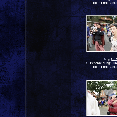
beim Erntedankf
mfw1
Beschreibung: Lüb
beim Erntedankf