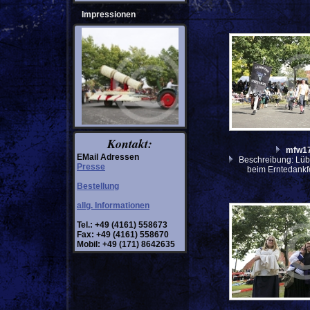
Impressionen
Kontakt:
mfw1
EMail Adressen
Beschreibung: Lüb
Presse
beim Erntedankf
Bestellung
allg. Informationen
Tel.: +49 (4161) 558673
Fax: +49 (4161) 558670
Mobil: +49 (171) 8642635