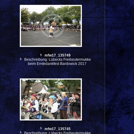
mfw17_135749
Beschreibung: Lübecks Freibeutermukke
beim Erntedankfest Bardowick 2017
mfw17_135745
Beschreibung: Lübecks Freibeutermukke