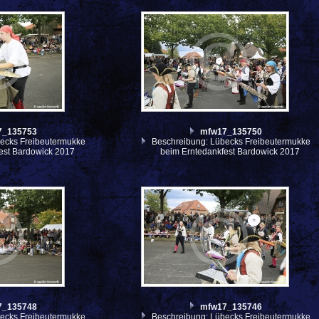
7_135753
mfw17_135750
ecks Freibeutermukke
Beschreibung: Lübecks Freibeutermukke
est Bardowick 2017
beim Erntedankfest Bardowick 2017
7_135748
mfw17_135746
ecks Freibeutermukke
Beschreibung: Lübecks Freibeutermukke