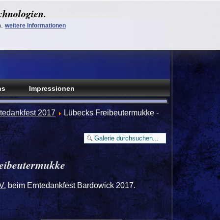
chnologien.
n.
weitere Informationen
ns
Impressionen
tedankfest 2017
Lübecks Freibeutermukke -
reibeutermukke
V.
beim Erntedankfest Bardowick 2017.