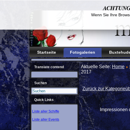
ACHTUNG! D
Wenn Sie Ihre Browse
Startseite
Fotogalerien
Buxtehude
Aktuelle Seite:
Home
Translate contend
2017
Suchen
Zurück zur Kategorieüb
Quick Links
Impressionen d
Liste aller Schiffe
Liste aller Events