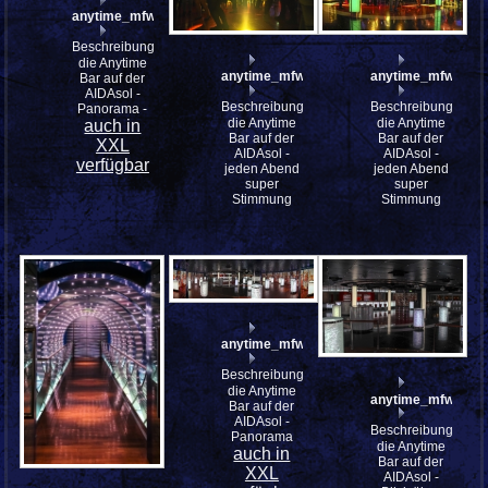
anytime_mfw13__040851_st
Beschreibung:
die Anytime
anytime_mfw13__039659
anytime_mfw13__
Bar auf der
AIDAsol -
Beschreibung:
Beschreibung:
Panorama -
die Anytime
die Anytime
auch in
Bar auf der
Bar auf der
XXL
AIDAsol -
AIDAsol -
verfügbar
jeden Abend
jeden Abend
super
super
Stimmung
Stimmung
anytime_mfw13__037602_st
Beschreibung:
die Anytime
anytime_mfw13__
Bar auf der
AIDAsol -
Beschreibung:
Panorama
die Anytime
auch in
Bar auf der
XXL
AIDAsol -