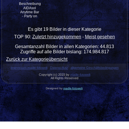
Beschreibung:
AIDAsol
Anytime Bar
- Party on
Es gibt 19 Bilder in dieser Kategorie
TOP 90:
Zuletzt hinzugekommen
-
Meist gesehen
Gesamtanzahl Bilder in allen Kategorien: 44.813
Zugriffe auf alle Bilder bislang: 174.984.817
Zurück zur Kategorieübersicht
Impressum madle-fotowelt
Datenschutz
allgemeine Geschäftsbedingungen
Copyright (c) 2015 by
madle-fotowelt
All Rights Reserved
Designed by
madle-fotowelt
.