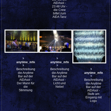
AIDAsol -
23:48 Uhr -
die Crew
bittet zum
AIDA Tanz
anytime_mfw13__037101
anytime_mfw13__037097
Beschreibung:
Beschreibung:
die Anytime
die Anytime
anytime_mfw13__
Bar auf der
Bar auf der
AIDAsol -
AIDAsol -
Beschreibung:
Der Mann für
Licht und
die Anytime
die
Nebel
Bar auf der
Stimmung
AIDAsol -
Stufe am
Eingang mit
Logo