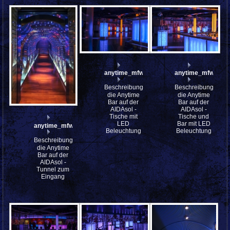
anytime_mfw13__036963
anytime_mfw13__
Beschreibung:
Beschreibung:
die Anytime
die Anytime
Bar auf der
Bar auf der
AIDAsol -
AIDAsol -
Tische mit
Tische und
LED
Bar mit LED
anytime_mfw13__037075
Beleuchtung
Beleuchtung
Beschreibung:
die Anytime
Bar auf der
AIDAsol -
Tunnel zum
Eingang