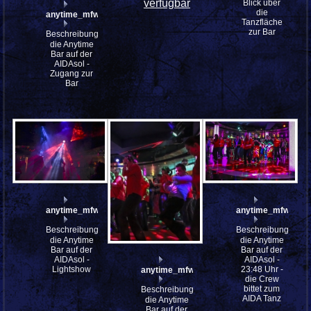
verfügbar
Blick über
die
anytime_mfw13__037611
Tanzfläche
zur Bar
Beschreibung:
die Anytime
Bar auf der
AIDAsol -
Zugang zur
Bar
anytime_mfw13__037133
anytime_mfw13__
Beschreibung:
Beschreibung:
die Anytime
die Anytime
Bar auf der
Bar auf der
AIDAsol -
AIDAsol -
Lightshow
23:48 Uhr -
anytime_mfw13__037121
die Crew
bittet zum
Beschreibung:
AIDA Tanz
die Anytime
Bar auf der