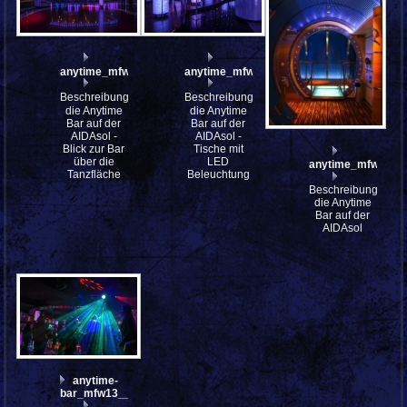
anytime_mfw13__036660
anytime_mfw13__036657
Beschreibung:
Beschreibung:
die Anytime
die Anytime
Bar auf der
Bar auf der
AIDAsol -
AIDAsol -
Blick zur Bar
Tische mit
über die
LED
anytime_mfw13__
Tanzfläche
Beleuchtung
Beschreibung:
die Anytime
Bar auf der
AIDAsol
anytime-
bar_mfw13__037139