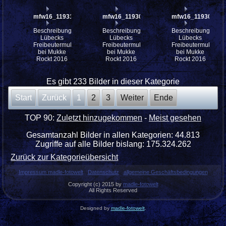
mfw16_119311ww
mfw16_119309ww
mfw16_119306ww
Beschreibung:
Beschreibung:
Beschreibung:
Lübecks
Lübecks
Lübecks
Freibeutermukke
Freibeutermukke
Freibeutermukke
bei Mukke
bei Mukke
bei Mukke
Rockt 2016
Rockt 2016
Rockt 2016
Es gibt 233 Bilder in dieser Kategorie
Start
Zurück
1
2
3
Weiter
Ende
TOP 90:
Zuletzt hinzugekommen
-
Meist gesehen
Gesamtanzahl Bilder in allen Kategorien: 44.813
Zugriffe auf alle Bilder bislang: 175.324.262
Zurück zur Kategorieübersicht
Impressum madle-fotowelt
Datenschutz
allgemeine Geschäftsbedingungen
Copyright (c) 2015 by
madle-fotowelt
All Rights Reserved
Designed by
madle-fotowelt
.