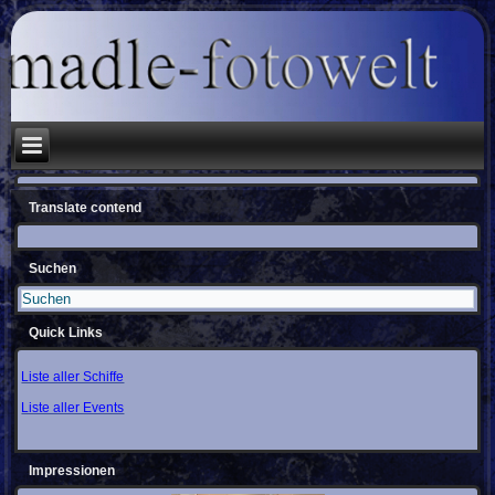
Translate contend
Suchen
Quick Links
Liste aller Schiffe
Liste aller Events
Impressionen