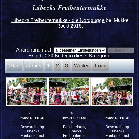
Lübecks Freibeutermukke
Lübecks Freibeutermukke - die Nordgugge
bei Mukke
Rockt 2016.
Anordnung nach
Es gibt 233 Bilder in dieser Kategorie
Start
Zurück
1
2
3
Weiter
Ende
mfw16_116962ww
mfw16_116960ww
mfw16_116956ww
Beschreibung:
Beschreibung:
Beschreibung:
Lübecks
Lübecks
Lübecks
Freibeutermukke
Freibeutermukke
Freibeutermukke