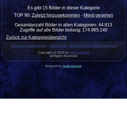
Es gibt 15 Bilder in dieser Kategorie
TOP 90:
Zuletzt hinzugekommen
-
Meist gesehen
Gesamtanzahl Bilder in allen Kategorien: 44.813
Zugriffe auf alle Bilder bislang: 174.985.140
Zurück zur Kategorieübersicht
Impressum madle-fotowelt
Datenschutz
allgemeine Geschäftsbedingungen
Copyright (c) 2015 by
madle-fotowelt
All Rights Reserved
Designed by
madle-fotowelt
.