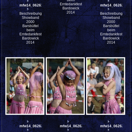
Erntedankfest
mfw14_062637
mfw14_062628
Bardowick
2014
Beschreibung:
Beschreibung:
Showband
Showband
2000
2000
Barsbüttel
Barsbüttel
beim
beim
Erntedankfest
Erntedankfest
Bardowick
Bardowick
2014
2014
mfw14_062626
mfw14_062622
mfw14_062621