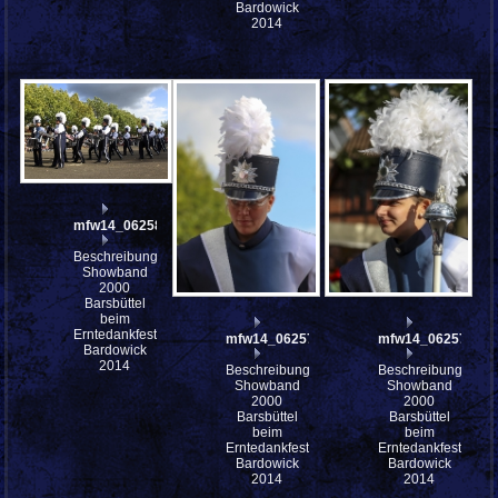
Bardowick
2014
mfw14_062580
Beschreibung:
Showband
2000
Barsbüttel
beim
Erntedankfest
mfw14_062578
mfw14_062577
Bardowick
2014
Beschreibung:
Beschreibung:
Showband
Showband
2000
2000
Barsbüttel
Barsbüttel
beim
beim
Erntedankfest
Erntedankfest
Bardowick
Bardowick
2014
2014