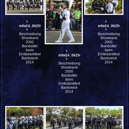
mfw14_062567
mfw14_062564
Beschreibung:
Beschreibung:
Showband
Showband
2000
2000
Barsbüttel
Barsbüttel
beim
beim
Erntedankfest
Erntedankfest
mfw14_062565
Bardowick
Bardowick
2014
2014
Beschreibung:
Showband
2000
Barsbüttel
beim
Erntedankfest
Bardowick
2014