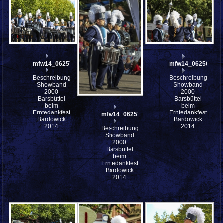
mfw14_062571
mfw14_062569
Beschreibung:
Beschreibung:
Showband
Showband
2000
2000
Barsbüttel
Barsbüttel
beim
beim
Erntedankfest
Erntedankfest
mfw14_062570
Bardowick
Bardowick
2014
2014
Beschreibung:
Showband
2000
Barsbüttel
beim
Erntedankfest
Bardowick
2014