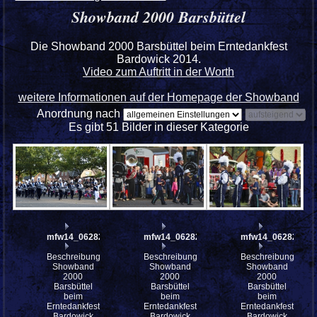
Showband 2000 Barsbüttel
Die Showband 2000 Barsbüttel beim Erntedankfest
Bardowick 2014.
Video zum Auftritt in der Worth
weitere Informationen auf der Homepage der Showband
Anordnung nach
Es gibt 51 Bilder in dieser Kategorie
mfw14_062822
mfw14_062821
mfw14_062820
Beschreibung:
Beschreibung:
Beschreibung:
Showband
Showband
Showband
2000
2000
2000
Barsbüttel
Barsbüttel
Barsbüttel
beim
beim
beim
Erntedankfest
Erntedankfest
Erntedankfest
Bardowick
Bardowick
Bardowick