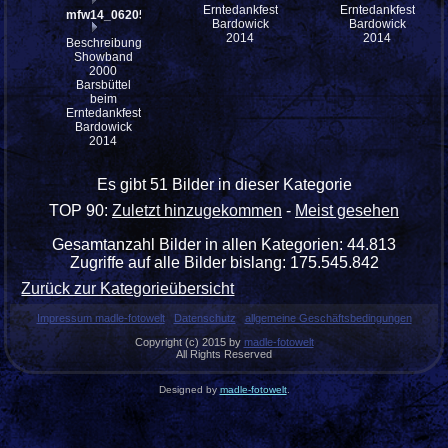
Erntedankfest
Erntedankfest
mfw14_062052
Bardowick
Bardowick
2014
2014
Beschreibung:
Showband
2000
Barsbüttel
beim
Erntedankfest
Bardowick
2014
Es gibt 51 Bilder in dieser Kategorie
TOP 90:
Zuletzt hinzugekommen
-
Meist gesehen
Gesamtanzahl Bilder in allen Kategorien: 44.813
Zugriffe auf alle Bilder bislang: 175.545.842
Zurück zur Kategorieübersicht
Impressum madle-fotowelt
Datenschutz
allgemeine Geschäftsbedingungen
Copyright (c) 2015 by
madle-fotowelt
All Rights Reserved
Designed by
madle-fotowelt
.