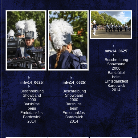
mfw14_062572
Beschreibung:
Showband
2000
Barsbüttel
beim
Erntedankfest
mfw14_062575
mfw14_062574
Bardowick
2014
Beschreibung:
Beschreibung:
Showband
Showband
2000
2000
Barsbüttel
Barsbüttel
beim
beim
Erntedankfest
Erntedankfest
Bardowick
Bardowick
2014
2014