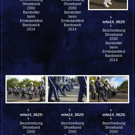
Showband
Showband
2000
2000
Barsbüttel
Barsbüttel
beim
beim
Erntedankfest
Erntedankfest
mfw14_062594
Bardowick
Bardowick
2014
2014
Beschreibung:
Showband
2000
Barsbüttel
beim
Erntedankfest
Bardowick
2014
mfw14_062593
mfw14_062590
mfw14_062587
Beschreibung:
Beschreibung:
Beschreibung:
Showband
Showband
Showband
2000
2000
2000