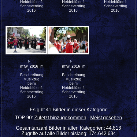
Heideblütenfest
Heideblütenfest
Heideblütenfest
Schneverdingen
Schneverdingen
Schneverdingen
2016
2016
2016
mfw_2016_mfw16_112481w
mfw_2016_mfw16_112850w
Beschreibung:
Beschreibung:
Musikzug
Musikzug
beim
beim
Heideblütenfest
Heideblütenfest
Schneverdingen
Schneverdingen
2016
2016
Es gibt 41 Bilder in dieser Kategorie
TOP 90:
Zuletzt hinzugekommen
-
Meist gesehen
Gesamtanzahl Bilder in allen Kategorien: 44.813
Zugriffe auf alle Bilder bislang: 174.642.684