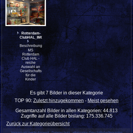
Rotterdam-
ClubHAL_IMG_7384
Beschreibung:
MS
Rotterdam
Club HAL -
reiche
Auswahl an
Gesellschaftsspielen
für die
Kinder
Es gibt 7 Bilder in dieser Kategorie
TOP 90:
Zuletzt hinzugekommen
-
Meist gesehen
Gesamtanzahl Bilder in allen Kategorien: 44.813
Zugriffe auf alle Bilder bislang: 175.336.745
Zurück zur Kategorieübersicht
Impressum madle-fotowelt
Datenschutz
allgemeine Geschäftsbedingungen