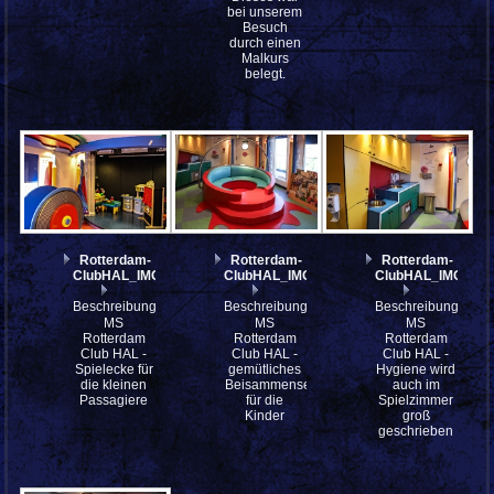
bei unserem
Besuch
durch einen
Malkurs
belegt.
Rotterdam-
Rotterdam-
Rotterdam-
ClubHAL_IMG_7396
ClubHAL_IMG_7390
ClubHAL_IMG_73
Beschreibung:
Beschreibung:
Beschreibung:
MS
MS
MS
Rotterdam
Rotterdam
Rotterdam
Club HAL -
Club HAL -
Club HAL -
Spielecke für
gemütliches
Hygiene wird
die kleinen
Beisammensein
auch im
Passagiere
für die
Spielzimmer
Kinder
groß
geschrieben