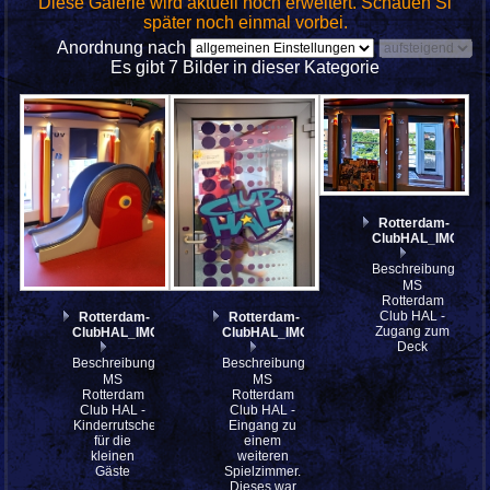
Diese Galerie wird aktuell noch erweitert. Schauen Si
später noch einmal vorbei.
Anordnung nach
Es gibt 7 Bilder in dieser Kategorie
Rotterdam-
ClubHAL_IMG_73
Beschreibung:
MS
Rotterdam
Club HAL -
Rotterdam-
Rotterdam-
Zugang zum
ClubHAL_IMG_7392
ClubHAL_IMG_7385
Deck
Beschreibung:
Beschreibung:
MS
MS
Rotterdam
Rotterdam
Club HAL -
Club HAL -
Kinderrutsche
Eingang zu
für die
einem
kleinen
weiteren
Gäste
Spielzimmer.
Dieses war