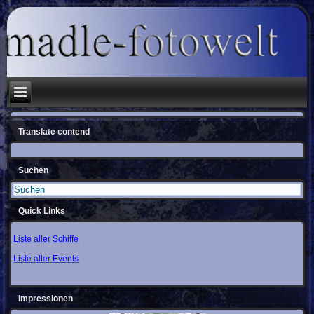
Translate contend
Suchen
Quick Links
Liste aller Schiffe
Liste aller Events
Impressionen