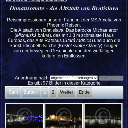
Donausonate - die Altstadt von Bratislava
Reiseimpressionen unserer Fahrt mit der MS Amelia von
Phoenix Reisen.
Die Altstadt von Bratislava. Das barocke Michaelertor
(
Michalská brána
), das mit 1,3 m schmalste Haus
Europas, das Alte Rathaus (
Stará radnica
) und auch die
Sankt-Elisabeth-Kirche (
Kostol svätej Alžbety
) zeugen
von der bewegten Geschichte und den vielfältigen
kulturellen Einflüssen.
Anordnung nach
Es gibt 97 Bilder in dieser Kategorie
Start
Zurück
1
2
Weiter
Ende