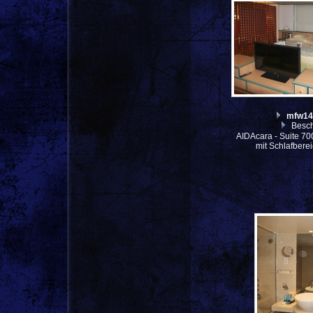
mfw14
Besch
AIDAcara - Suite 7
mit Schlafbere