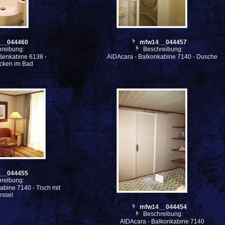
__044460
mfw14__044457
reibung:
Beschreibung:
ßenkabine 6138 -
AIDAcara - Balkonkabine 7140 - Dusche
cken im Bad
__044455
reibung:
abine 7140 - Tisch mit
essel
mfw14__044454
Beschreibung:
AIDAcara - Balkonkabine 7140