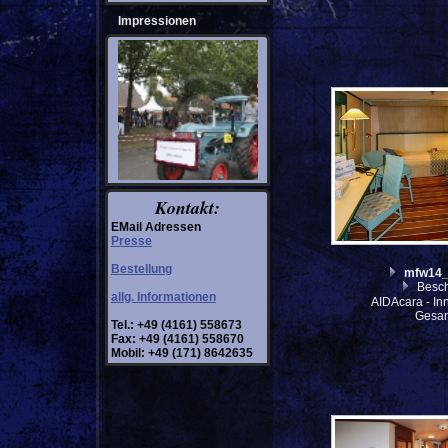
Impressionen
Kontakt:
EMail Adressen
Presse
Bestellung
mfw14_
Besch
allg. Informationen
AIDAcara - In
Gesam
Tel.: +49 (4161) 558673
Fax: +49 (4161) 558670
Mobil: +49 (171) 8642635