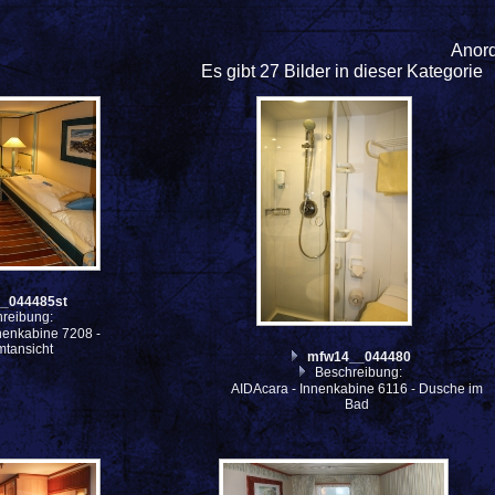
Anor
Es gibt 27 Bilder in dieser Kategorie
_044485st
reibung:
nenkabine 7208 -
tansicht
mfw14__044480
Beschreibung:
AIDAcara - Innenkabine 6116 - Dusche im
Bad