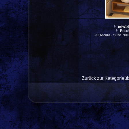
mfw14
Besch
AIDAcara - Suite 70
Zurück zur Kategorieüb