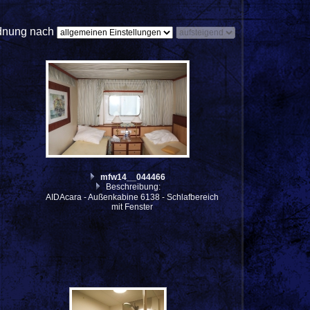
dnung nach
mfw14__044466
Beschreibung:
AIDAcara - Außenkabine 6138 - Schlafbereich
mit Fenster