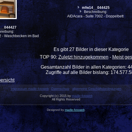
mfw14__044425
Beschreibung:
AIDAcara - Suite 7002 - Doppelbett
__044427
reibung:
02 - Waschbecken im Bad
Es gibt 27 Bilder in dieser Kategorie
TOP 90:
Zuletzt hinzugekommen
-
Meist ge
Gesamtanzahl Bilder in allen Kategorien: 4
Zugriffe auf alle Bilder bislang: 174.577.
ersicht
Impressum madle-fotowelt
Datenschutz
allgemeine Geschäftsbedingungen
Copyright (c) 2015 by
madle-fotowelt
All Rights Reserved
Designed by
madle-fotowelt
.