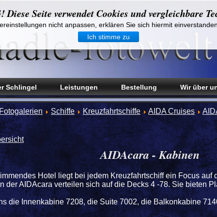
iese Seite verwendet Cookies und vergleichbare Te
reinstellungen nicht anpassen, erklären Sie sich hiermit einverstande
Ich stimme zu
r Schlingel
Leistungen
Bestellung
Wir über u
Fotogalerien
Schiffe
Kreuzfahrtschiffe
AIDA Cruises
AID
ersicht
AIDAcara - Kabinen
immendes Hotel liegt bei jedem Kreuzfahrtschiff ein Focus auf
 der AIDAcara verteilen sich auf die Decks 4 -78. Sie bieten P
ns die Innenkabine 7208, die Suite 7002, die Balkonkabine 7