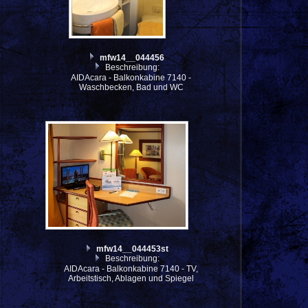
mfw14__044456
Beschreibung:
AIDAcara - Balkonkabine 7140 -
Waschbecken, Bad und WC
mfw14__044453st
Beschreibung:
AIDAcara - Balkonkabine 7140 - TV,
Arbeitstisch, Ablagen und Spiegel