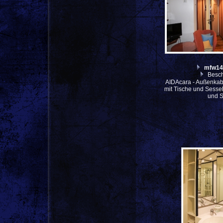
mfw14
Besch
AIDAcara - Außenkab
mit Tische und Sessel
und 