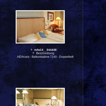
mfw14__044449
Beschreibung:
h
AIDAcara - Balkonkabine 7140 - Doppelbett