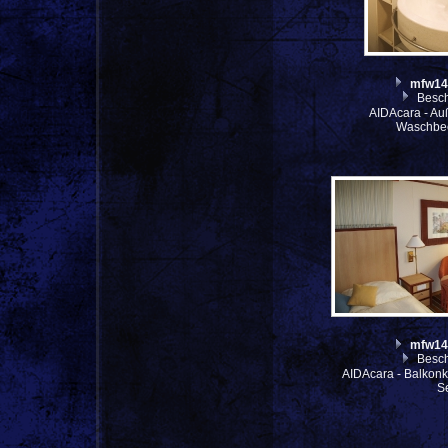
mfw14
Besch
AIDAcara - Au
Waschbe
mfw14
Besch
AIDAcara - Balkonk
S