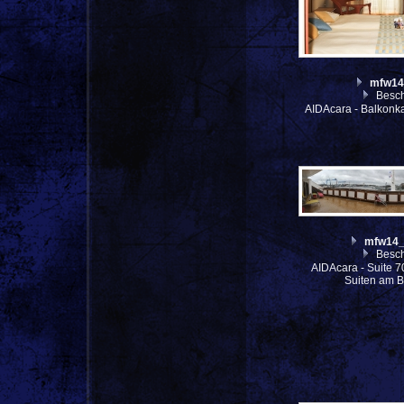
mfw14
Besch
AIDAcara - Balkonk
mfw14_
Besch
AIDAcara - Suite 7
Suiten am 