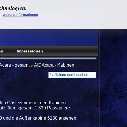
chnologien.
n.
weitere Informationen
ns
Impressionen
Acara - gesamt
AIDAcara - Kabinen
 den Gästezimmern - den Kabinen.
latz für insgesamt 1.339 Passagiere.
140 und die Außenkabine 6138 ansehen.