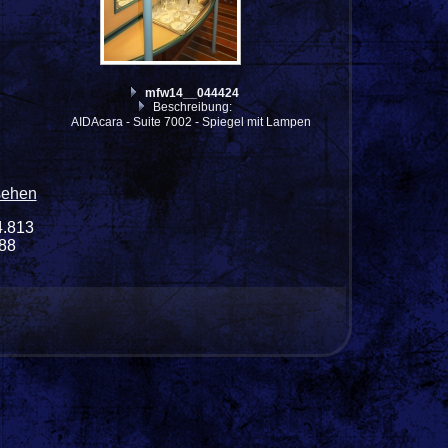
mfw14__044424
Beschreibung:
AIDAcara - Suite 7002 - Spiegel mit Lampen
sehen
4.813
588