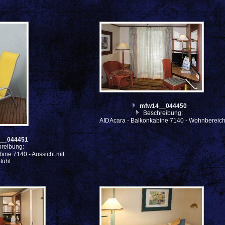
mfw14__044450
Beschreibung:
AIDAcara - Balkonkabine 7140 - Wohnbereic
__044451
reibung:
ine 7140 - Aussicht mit
tuhl