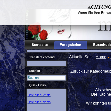
ACHTUNG! D
Wenn Sie Ihre Browse
Startseite
Fotogalerien
Buxtehude
Aktuelle Seite:
Home
Translate contend
Suchen
Zurück zur Kategorieüb
Quick Links
Als schw
Die Kabinen
Liste aller Schiffe
Liste aller Events
Wir konnten u