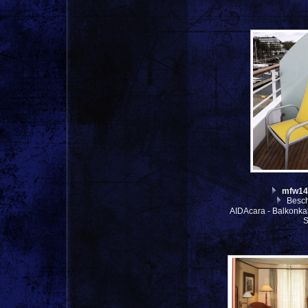
mfw14
Besch
AIDAcara - Balkonkab
S