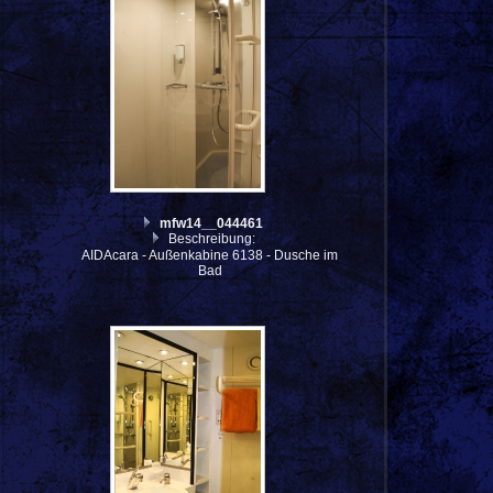
h
mfw14__044461
Beschreibung:
AIDAcara - Außenkabine 6138 - Dusche im
Bad