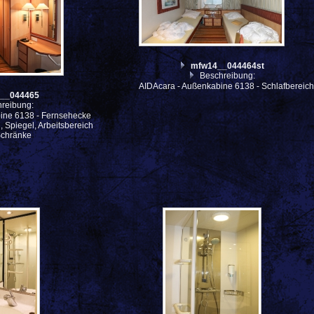
mfw14__044464st
Beschreibung:
AIDAcara - Außenkabine 6138 - Schlafbereic
__044465
reibung:
ine 6138 - Fernsehecke
, Spiegel, Arbeitsbereich
Schränke