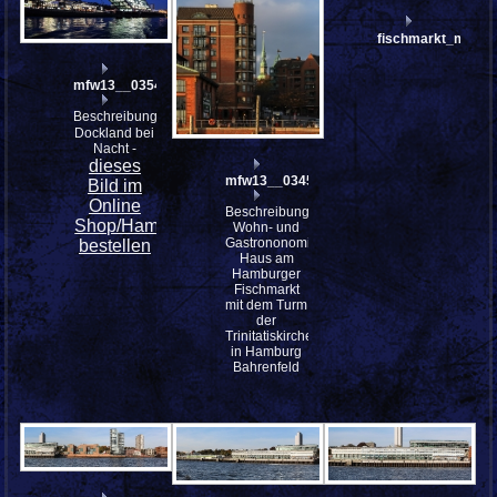
fischmarkt_mfw13
mfw13__035473
Beschreibung:
Dockland bei
Nacht -
dieses
mfw13__034589_
Bild im
Online
Beschreibung:
Shop/Hamburg
Wohn- und
Gastrononomie
bestellen
Haus am
Hamburger
Fischmarkt
mit dem Turm
der
Trinitatiskirche
in Hamburg
Bahrenfeld