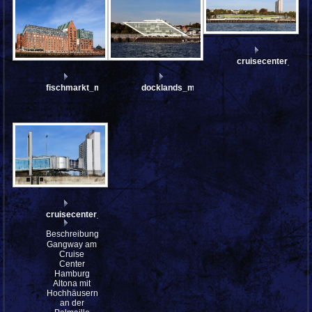
cruisecenter_mfw
fischmarkt_mfw13__032974
docklands_mfw13__033096
cruisecenter_mfw13__032997_
Beschreibung:
Gangway am
Cruise
Center
Hamburg
Altona mit
Hochhäusern
an der