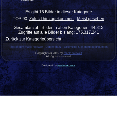
Palmaille
Es gibt 16 Bilder in dieser Kategorie
TOP 90:
Zuletzt hinzugekommen
-
Meist gesehen
Gesamtanzahl Bilder in allen Kategorien: 44.813
Zugriffe auf alle Bilder bislang: 175.317.241
Zurück zur Kategorieübersicht
Impressum madle-fotowelt
Datenschutz
allgemeine Geschäftsbedingungen
Copyright (c) 2015 by
madle-fotowelt
All Rights Reserved
Designed by
madle-fotowelt
.